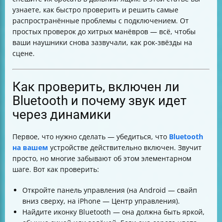
«забывания» или потери сопряжения
узнаете, как быстро проверить и решить самые
Что делать, если другое устройство «перехватило»
распространённые проблемы с подключением. От
ваши наушники
простых проверок до хитрых манёвров — всё, чтобы
Как обеспечить ближнюю дистанцию и что делать
ваши наушники снова зазвучали, как рок-звёзды на
при прерывании связи
сцене.
Проверка совместимости и влияние версий Bluetooth
Нужно ли устанавливать приложение производителя
Как обновления ОС и прошивок влияют на работу
Как проверить, включен ли
Bluetooth-наушников
Bluetooth и почему звук идет
Признаки поломки наушников и что делать
через динамики
Советы по выбору Bluetooth-наушников, чтобы
избежать проблем
Итоговая таблица проверки и решения проблем с
Первое, что нужно сделать — убедиться, что
Bluetooth
подключением
на вашем
устройстве действительно включен. Звучит
просто, но многие забывают об этом элементарном
шаге. Вот как проверить:
Откройте панель управления (на Android — свайп
вниз сверху, на iPhone — Центр управления).
Найдите иконку Bluetooth — она должна быть яркой,