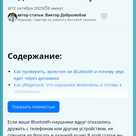
📅
12 октября 2025
⏱
6 минут
автор статьи: Виктор Добролюбов
Инженер / мастер по ремонту бытовой техники
Содержание:
Как проверить, включен ли Bluetooth и почему звук
идет через динамики
Как убедиться, что наушники включены и готовы к
сопряжению
Как проверить заряд наушников и кейса
Что делать, если наушники не подключаются —
Показать полностью
универсальная последовательность действий
Как выполнить сброс настроек наушников и что
Если ваши Bluetooth-наушники вдруг отказались
означают индикаторы
дружить с телефоном или другим устройством, не
Как повторно подключить наушники после
спешите их бросать в дальний ящик! В этой статье вы