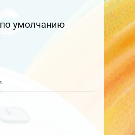
 по умолчанию
:
ю.