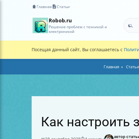
Главная
Статьи
Robob.ru
Решение проблем с техникой и
электроникой
Посещая данный сайт, Вы соглашаетесь с
Полити
Главная
Стать
Как настроить 
автор стать
📅
28 сентября 2025
⏱
4 минуты