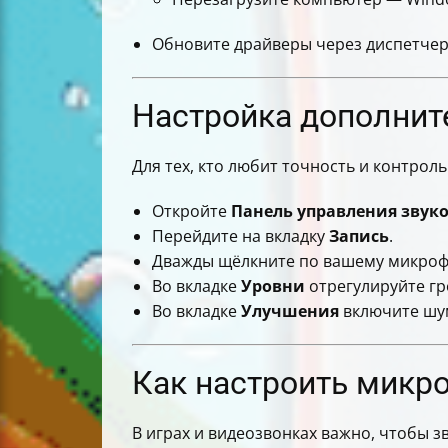
Обновите драйверы через диспетчер
Настройка дополнит
Для тех, кто любит точность и контроль
Откройте
Панель управления звук
Перейдите на вкладку
Запись
.
Дважды щёлкните по вашему микроф
Во вкладке
Уровни
отрегулируйте гр
Во вкладке
Улучшения
включите шум
Как настроить микр
В играх и видеозвонках важно, чтобы зв