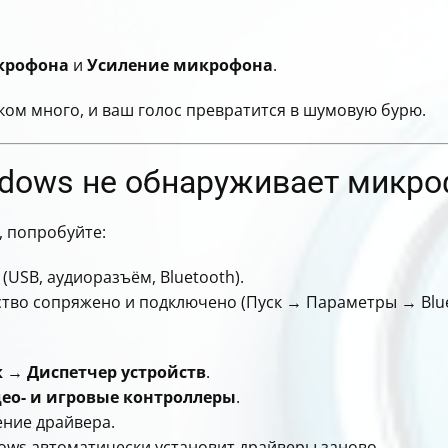
крофона
и
Усиление микрофона
.
ом много, и ваш голос превратится в шумовую бурю.
ndows не обнаруживает микро
, попробуйте:
USB, аудиоразъём, Bluetooth).
йство сопряжено и подключено (Пуск → Параметры → Blue
к
→
Диспетчер устройств
.
део- и игровые контроллеры
.
ение драйвера.
ws автоматически установит драйверы заново.