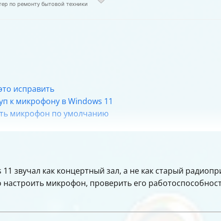
тер по ремонту бытовой техники
это исправить
уп к микрофону в Windows 11
ать микрофон по умолчанию
живает микрофон или гарнитуру
ов звука
видеоконференций
11 звучал как концертный зал, а не как старый радиопр
настройки микрофона в Windows 10 и 11
но настроить микрофон, проверить его работоспособно
ка