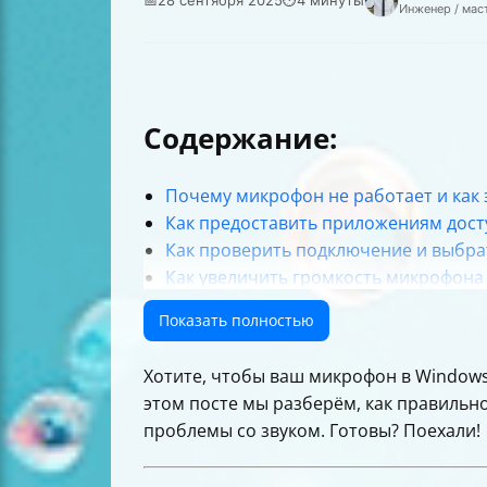
Инженер / мас
Содержание:
Почему микрофон не работает и как 
Как предоставить приложениям дост
Как проверить подключение и выбр
Как увеличить громкость микрофона
Что делать, если Windows не обнару
Показать полностью
Настройка дополнительных параметр
Как настроить микрофон для игр и 
Хотите, чтобы ваш микрофон в Windows 
Таблица сравнения основных шагов 
этом посте мы разберём, как правиль
Полезные советы для идеального зву
проблемы со звуком. Готовы? Поехали!
Заключение