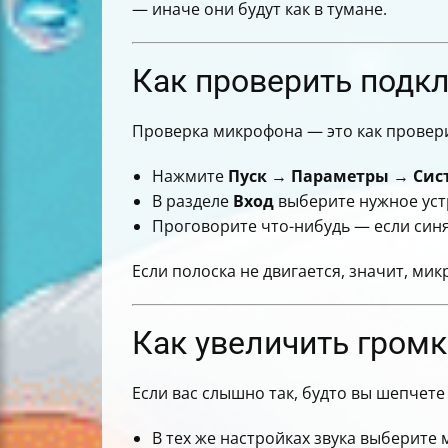
— иначе они будут как в тумане.
Как проверить подк
Проверка микрофона — это как проверит
Нажмите
Пуск
→
Параметры
→
Сис
В разделе
Вход
выберите нужное уст
Проговорите что-нибудь — если синя
Если полоска не двигается, значит, ми
Как увеличить гром
Если вас слышно так, будто вы шепчете 
В тех же настройках звука выберите