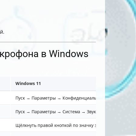
й.
икрофона в Windows
Windows 11
Пуск → Параметры → Конфиденциальность и безопасн
Пуск → Параметры → Система → Звук → Вход
Щёлкнуть правой кнопкой по значку звука → Настройки