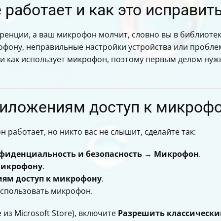
работает и как это исправит
еренции, а ваш микрофон молчит, словно вы в библиот
офону, неправильные настройки устройства или пробле
о и как использует микрофон, поэтому первым делом ну
риложениям доступ к микрофо
 работает, но никто вас не слышит, сделайте так:
фиденциальность и безопасность
→
Микрофон
.
микрофону
.
ям доступ к микрофону
.
использовать микрофон.
 из Microsoft Store), включите
Разрешить классически