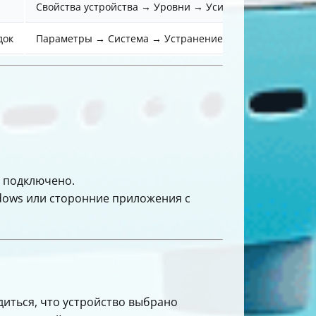
Свойства устройства → Уровни → Усиление микрофона
док
Параметры → Система → Устранение неполадок → Други
и подключено.
dows или сторонние приложения с
диться, что устройство выбрано