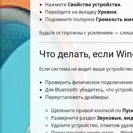
Нажмите
Свойства устройства
.
Перейдите на вкладку
Уровни
.
Поднимите ползунок
Громкость ми
Будьте осторожны с усилением — слишк
Что делать, если Wi
Если система не видит ваше устройство
Проверить физическое подключение (
Для Bluetooth: убедитесь, что устро
Переустановить драйверы:
Щёлкните правой кнопкой по
Пус
Разверните раздел
Звуковые, ви
Удалите устройство, отметив удал
Перезагрузите компьютер — Windo