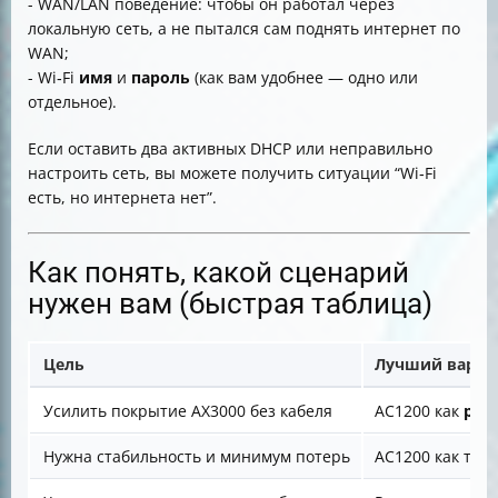
- WAN/LAN поведение: чтобы он работал через
локальную сеть, а не пытался сам поднять интернет по
WAN;
- Wi‑Fi
имя
и
пароль
(как вам удобнее — одно или
отдельное).
Если оставить два активных DHCP или неправильно
настроить сеть, вы можете получить ситуации “Wi‑Fi
есть, но интернета нет”.
Как понять, какой сценарий
нужен вам (быстрая таблица)
Цель
Лучший вариа
Усилить покрытие AX3000 без кабеля
AC1200 как
реп
Нужна стабильность и минимум потерь
AC1200 как точк