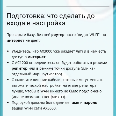
Подготовка: что сделать до
входа в настройка
Проверьте базу, без неё
роутер
часто “видит Wi‑Fi”, но
интернет
не даёт:
Убедитесь, что AX3000 уже раздаёт
wifi
и в нём есть
доступ в
интернет
.
С AC1200 определитесь: он будет работать в режиме
репитер
или в режиме точки доступа (или как
отдельный маршрутизатор).
Отключите лишние кабели, которые могут мешать
автоматической настройке: на этапе репитера
лучше, чтобы в WAN ничего не было подключено
(иначе возможны конфликты).
Под рукой должны быть данные:
имя
и
пароль
вашей Wi‑Fi сети AX3000.