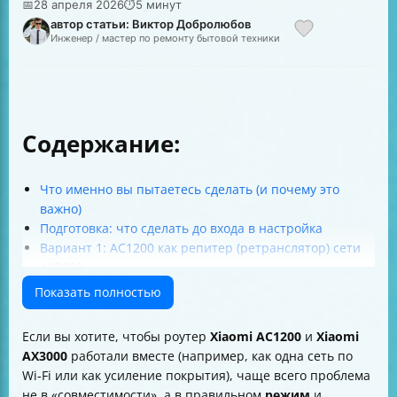
📅
28 апреля 2026
⏱
5 минут
автор статьи: Виктор Добролюбов
Инженер / мастер по ремонту бытовой техники
Содержание:
Что именно вы пытаетесь сделать (и почему это
важно)
Подготовка: что сделать до входа в настройка
Вариант 1: AC1200 как репитер (ретранслятор) сети
AX3000
Вариант 2: AC1200 как точка доступа (LAN, чтобы сеть
Показать полностью
не “резалась” Wi‑Fi)
Как понять, какой сценарий нужен вам (быстрая
Если вы хотите, чтобы роутер
Xiaomi AC1200
и
Xiaomi
таблица)
AX3000
работали вместе (например, как одна сеть по
Типичные ошибки, из‑за которых “подключено, но
Wi‑Fi или как усиление покрытия), чаще всего проблема
нет интернета”
не в «совместимости», а в правильном
режим
и