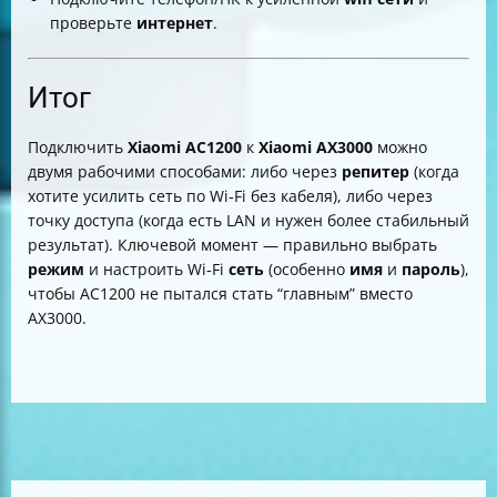
проверьте
интернет
.
Итог
Подключить
Xiaomi AC1200
к
Xiaomi AX3000
можно
двумя рабочими способами: либо через
репитер
(когда
хотите усилить сеть по Wi‑Fi без кабеля), либо через
точку доступа (когда есть LAN и нужен более стабильный
результат). Ключевой момент — правильно выбрать
режим
и настроить Wi‑Fi
сеть
(особенно
имя
и
пароль
),
чтобы AC1200 не пытался стать “главным” вместо
AX3000.