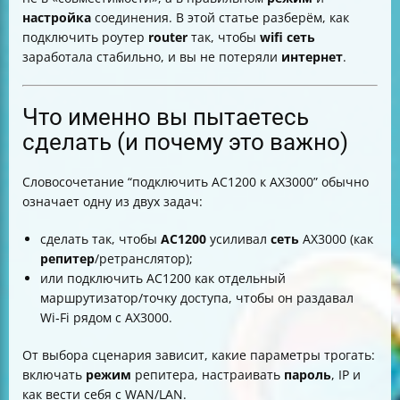
Короткий чеклист “сделать и проверить”
настройка
соединения. В этой статье разберём, как
Итог
подключить роутер
router
так, чтобы
wifi сеть
заработала стабильно, и вы не потеряли
интернет
.
Что именно вы пытаетесь
сделать (и почему это важно)
Словосочетание “подключить AC1200 к AX3000” обычно
означает одну из двух задач:
сделать так, чтобы
AC1200
усиливал
сеть
AX3000 (как
репитер
/ретранслятор);
или подключить AC1200 как отдельный
маршрутизатор/точку доступа, чтобы он раздавал
Wi‑Fi рядом с AX3000.
От выбора сценария зависит, какие параметры трогать:
включать
режим
репитера, настраивать
пароль
, IP и
как вести себя с WAN/LAN.