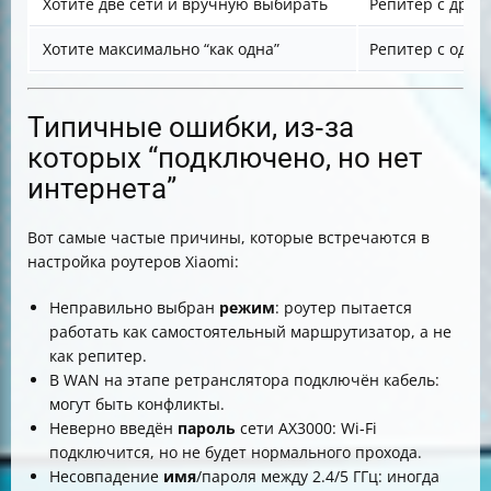
Хотите две сети и вручную выбирать
Репитер с друг
Хотите максимально “как одна”
Репитер с оди
Типичные ошибки, из‑за
которых “подключено, но нет
интернета”
Вот самые частые причины, которые встречаются в
настройка роутеров Xiaomi:
Неправильно выбран
режим
: роутер пытается
работать как самостоятельный маршрутизатор, а не
как репитер.
В WAN на этапе ретранслятора подключён кабель:
могут быть конфликты.
Неверно введён
пароль
сети AX3000: Wi‑Fi
подключится, но не будет нормального прохода.
Несовпадение
имя
/пароля между 2.4/5 ГГц: иногда