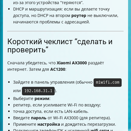
из-за этого устройства “теряются”.
DHCP и маршрутизация: если вы делаете точку
доступа, но DHCP на втором
роутер
не выключили,
начинаются проблемы с адресацией.
Короткий чеклист “сделать и
проверить”
Сначала убедитесь, что
Xiaomi AX3000
раздаёт
интернет. Затем для
AC1200
:
Зайдите в панель управления (обычно
miwifi.com
или
).
192.168.31.1
Выберите
режим
:
репитер, если усиливаете Wi‑Fi по воздуху;
точка доступа, если есть LAN-кабель.
Введите
пароль
от Wi‑Fi AX3000 (для репитера).
Примените
настройка
и дождитесь перезагрузки.
Подключите телефон/ПК к усиленной
wifi сети
и