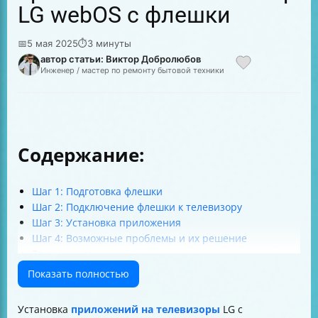
LG webOS с флешки
📅
5 мая 2025
⏱
3 минуты
автор статьи: Виктор Добролюбов
Инженер / мастер по ремонту бытовой техники
Содержание:
Шаг 1: Подготовка флешки
Шаг 2: Подключение флешки к телевизору
Шаг 3: Установка приложения
Шаг 4: Возможные проблемы и их решение
Заключение
Список источников
Показать полностью
Установка
приложений на телевизоры
LG с