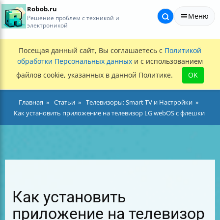
Robob.ru
Меню
Решение проблем с техникой и
электроникой
Посещая данный сайт, Вы соглашаетесь с
Политикой
обработки Персональных данных
и с использованием
файлов cookie, указанных в данной Политике.
OK
Главная
Статьи
Телевизоры: Smart TV и Настройки
Как установить приложение на телевизор LG webOS с флешки
Как установить
приложение на телевизор