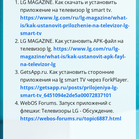
LG MAGAZINE. Как скачать и установить
приложение на телевизор lg smart tv.
https://www.lg.com/ru/lg-magazine/what-
is/kak-ustanovit-prilozhenie-na-televizor-lg-
smart-tv
LG MAGAZINE. Как установить APK-файл на
телевизор lg.
https://www.lg.com/ru/lg-
magazine/what-is/kak-ustanovit-apk-fayl-
na-televizor-lg
GetsApp.ru. Как установить сторонние
приложения на lg smart TV через ForkPlayer.
https://getsapp.ru/posts/prilojeniya-lg-
smart-tv_6451094e2de5a00072837101
WebOS Forums. Запуск приложений с
флешки: Телевизоры LG - Обсуждение.
https://webos-forums.ru/topic6887.html