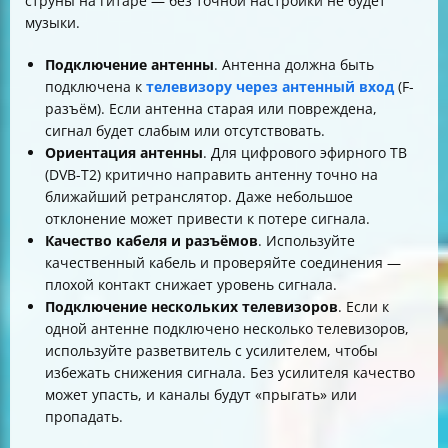
струны на гитаре — без точной настройки не будет
каналов
музыки.
Подключение антенны
. Антенна должна быть
подключена к
телевизору через антенный вход
(F-
разъём). Если антенна старая или повреждена,
сигнал будет слабым или отсутствовать.
Ориентация антенны
. Для цифрового эфирного ТВ
(DVB-T2) критично направить антенну точно на
ближайший ретранслятор. Даже небольшое
отклонение может привести к потере сигнала.
Качество кабеля и разъёмов
. Используйте
качественный кабель и проверяйте соединения —
плохой контакт снижает уровень сигнала.
Подключение нескольких телевизоров
. Если к
одной антенне подключено несколько телевизоров,
используйте разветвитель с усилителем, чтобы
избежать снижения сигнала. Без усилителя качество
может упасть, и каналы будут «прыгать» или
пропадать.