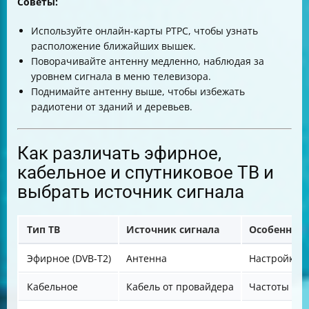
Советы:
Используйте онлайн-карты РТРС, чтобы узнать
расположение ближайших вышек.
Поворачивайте антенну медленно, наблюдая за
уровнем сигнала в меню телевизора.
Поднимайте антенну выше, чтобы избежать
радиотени от зданий и деревьев.
Как различать эфирное,
кабельное и спутниковое ТВ и
выбрать источник сигнала
Тип ТВ
Источник сигнала
Особенност
Эфирное (DVB-T2)
Антенна
Настройка ч
Кабельное
Кабель от провайдера
Частоты зад