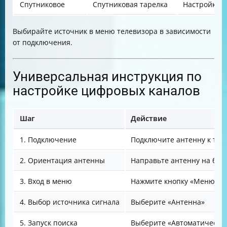
Спутниковое
Спутниковая тарелка
Настройка с
Выбирайте источник в меню телевизора в зависимости
от подключения.
Универсальная инструкция по
настройке цифровых каналов
Шаг
Действие
1. Подключение
Подключите антенну к тел
2. Ориентация антенны
Направьте антенну на бл
3. Вход в меню
Нажмите кнопку «Меню» на
4. Выбор источника сигнала
Выберите «Антенна»
5. Запуск поиска
Выберите «Автоматический