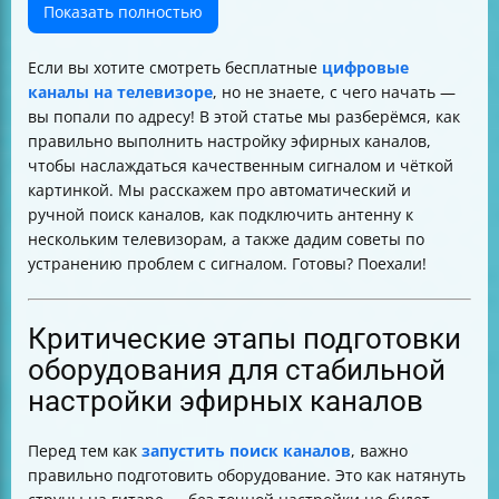
вышках для ручной настройки
Показать полностью
Подключение одной антенны к нескольким
телевизорам — риски и советы
Если вы хотите смотреть бесплатные
цифровые
Шаги автоматической настройки на большинстве
каналы на телевизоре
, но не знаете, с чего начать —
телевизоров
вы попали по адресу! В этой статье мы разберёмся, как
Особенности автонастройки для популярных брендов
правильно выполнить настройку эфирных каналов,
Что делать, если автоматический поиск не находит
чтобы наслаждаться качественным сигналом и чёткой
нужных каналов
картинкой. Мы расскажем про автоматический и
Как проверить, что каналы сохранены и быстро их
ручной поиск каналов, как подключить антенну к
найти
нескольким телевизорам, а также дадим советы по
Советы по оптимизации сигнала при использовании
устранению проблем с сигналом. Готовы? Поехали!
разветвителя и длинного кабеля
Региональные настройки и параметры для России и
Philips
Критические этапы подготовки
Распространённые ошибки при настройке и как их
оборудования для стабильной
избежать
настройки эфирных каналов
Как правильно настроить направление антенны для
DVB-T2
Как различать эфирное, кабельное и спутниковое ТВ
Перед тем как
запустить поиск каналов
, важно
и выбрать источник сигнала
правильно подготовить оборудование. Это как натянуть
Универсальная инструкция по настройке цифровых