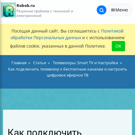
Robob.ru
Меню
Решение проблем с техникой и
электроникой
Посещая данный сайт, Вы соглашаетесь с
Политикой
обработки Персональных данных
и с использованием
файлов cookie, указанных в данной Политике.
OK
Главная
Статьи
Телевизоры: Smart TV и Настройки
Как подключить телевизор к бесплатным каналам и настроить
цифровое эфирное ТВ
Как подключить