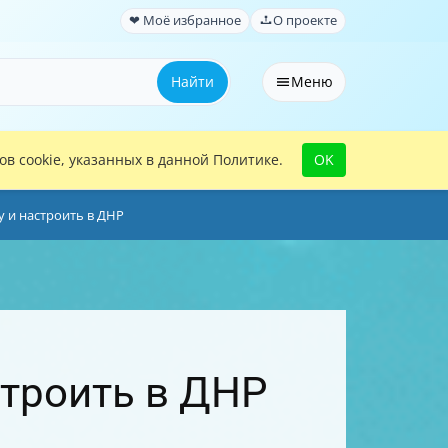
❤ Моё избранное
О проекте
Найти
Меню
в cookie, указанных в данной Политике.
OK
у и настроить в ДНР
строить в ДНР