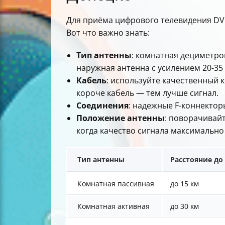
Для приёма цифрового телевидения DVB
Вот что важно знать:
Тип антенны
: комнатная дециметров
наружная антенна с усилением 20-35 
Кабель
: используйте качественный 
короче кабель — тем лучше сигнал.
Соединения
: надежные F-коннектор
Положение антенны
: поворачивай
когда качество сигнала максимально
Тип антенны
Расстояние до
Комнатная пассивная
до 15 км
Комнатная активная
до 30 км