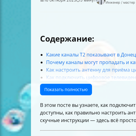
Инженер / мастер
Содержание:
Какие каналы Т2 показывают в Донец
Почему каналы могут пропадать и ка
Как настроить антенну для приёма ц
Как подключить цифровое телевидени
Почему телевизор не видит каналы 
Показать полностью
Советы для стабильного приёма и ка
Итоговая таблица: что нужно для ка
В этом посте вы узнаете, как подключи
доступны, как правильно настроить ант
скучные инструкции — здесь всё просто