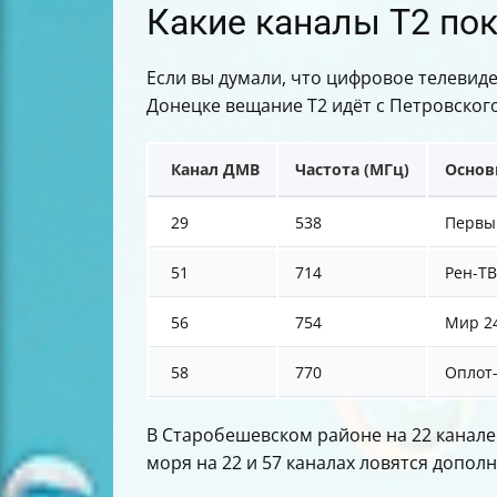
Какие каналы Т2 по
Если вы думали, что цифровое телевиде
Донецке вещание Т2 идёт с Петровског
Канал ДМВ
Частота (МГц)
Основ
29
538
Первый
51
714
Рен-ТВ
56
754
Мир 24
58
770
Оплот-
В Старобешевском районе на 22 канале 
моря на 22 и 57 каналах ловятся допо