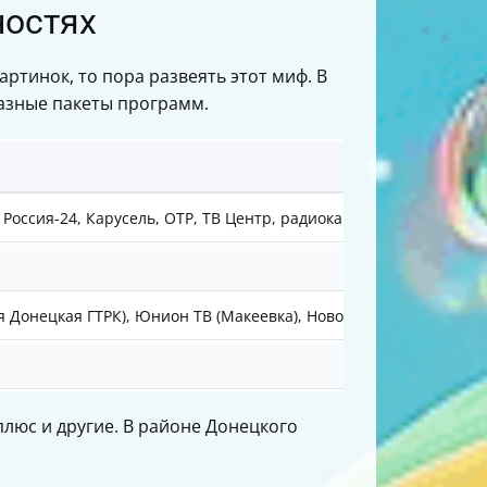
ностях
ртинок, то пора развеять этот миф. В
разные пакеты программ.
, Россия-24, Карусель, ОТР, ТВ Центр, радиоканалы: Вести ФМ, 
ая Донецкая ГТРК), Юнион ТВ (Макеевка), Новороссия ТВ, Оплот-
плюс и другие. В районе Донецкого