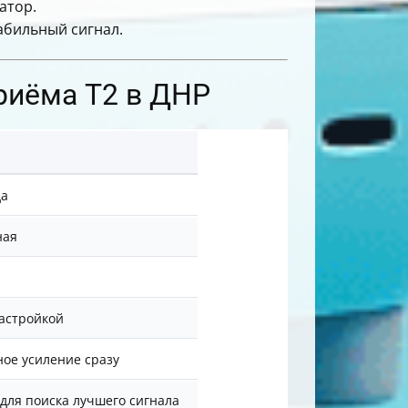
атор.
абильный сигнал.
приёма Т2 в ДНР
да
ная
астройкой
ное усиление сразу
ля поиска лучшего сигнала