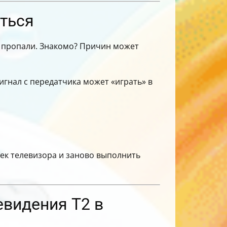
оться
ы пропали. Знакомо? Причин может
сигнал с передатчика может «играть» в
оек телевизора и заново выполнить
евидения Т2 в