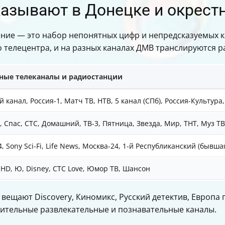
казывают в Донецке и окрест
ние — это набор непонятных цифр и непредсказуемых ка
о телецентра, и на разных каналах ДМВ транслируются 
ные телеканалы и радиостанции
 канал, Россия-1, Матч ТВ, НТВ, 5 канал (СПб), Россия-Культура
, Спас, СТС, Домашний, ТВ-3, Пятница, Звезда, Мир, ТНТ, Муз ТВ
, Sony Sci-Fi, Life News, Москва-24, 1-й Республиканский (бывш
HD, Ю, Disney, СТС Love, Юмор ТВ, Шансон
вещают Discovery, Киномикс, Русский детектив, Европа 
лнительные развлекательные и познавательные каналы.