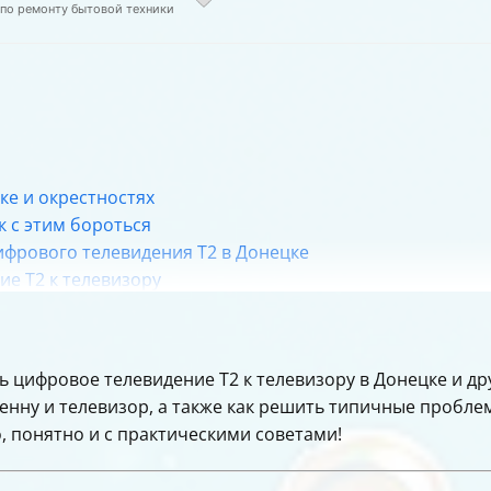
 по ремонту бытовой техники
ке и окрестностях
к с этим бороться
ифрового телевидения Т2 в Донецке
е Т2 к телевизору
при хорошем сигнале
чественного сигнала
чественного приёма Т2 в ДНР
ть цифровое телевидение Т2 к телевизору в Донецке и др
енну и телевизор, а также как решить типичные пробле
, понятно и с практическими советами!