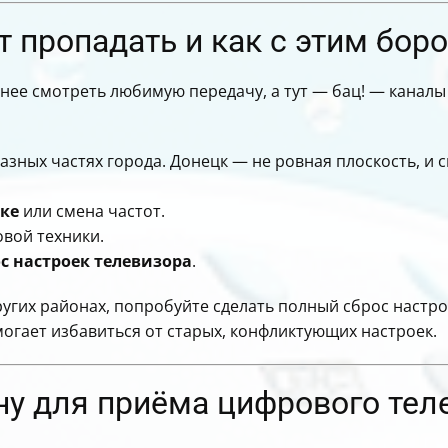
 пропадать и как с этим бор
бнее смотреть любимую передачу, а тут — бац! — канал
азных частях города. Донецк — не ровная плоскость, и 
ке
или смена частот.
вой техники.
с настроек телевизора
.
ругих районах, попробуйте сделать полный сброс настр
могает избавиться от старых, конфликтующих настроек.
ну для приёма цифрового тел