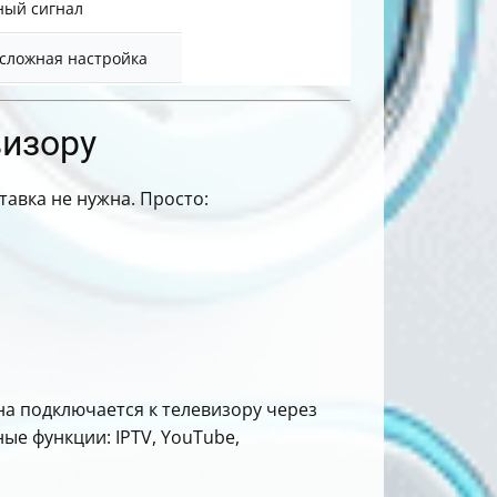
ный сигнал
 сложная настройка
визору
тавка не нужна. Просто:
на подключается к телевизору через
ые функции: IPTV, YouTube,