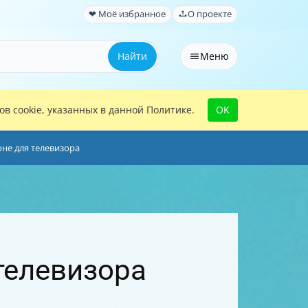
❤ Моё избранное
О проекте
Найти
Меню
в cookie, указанных в данной Политике.
OK
оне для телевизора
 телевизора