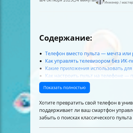
Инженер / масте
Содержание:
Телефон вместо пульта — мечта или 
Как управлять телевизором без ИК-п
Какие приложения использовать для
Как настроить пульт на телефоне —
Что делать, если пульт не работает
Показать полностью
Полезные советы
Таблица сравнения способов управл
Хотите превратить свой телефон в унив
Итог
поддерживает ли ваш смартфон управле
забыть о поисках классического пульта 