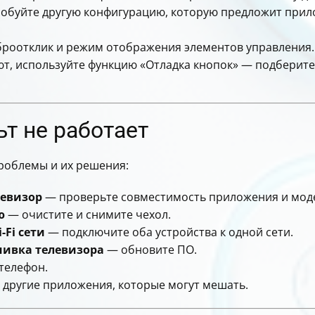
пробуйте другую конфигурацию, которую предложит прил
броотклик и режим отображения элементов управления.
ют, используйте функцию «Отладка кнопок» — подберит
ьт не работает
 проблемы и их решения:
левизор
— проверьте совместимость приложения и моде
ю
— очистите и снимите чехол.
-Fi сети
— подключите оба устройства к одной сети.
ивка телевизора
— обновите ПО.
телефон.
 другие приложения, которые могут мешать.