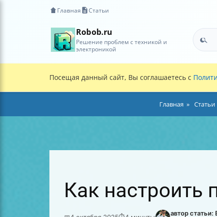
Главная
Статьи
Robob.ru
Решение проблем с техникой и
электроникой
Посещая данный сайт, Вы соглашаетесь с
Полити
Главная
Статьи
Как настроить 
автор статьи:
📅
4 октября 2025
⏱
4 минуты