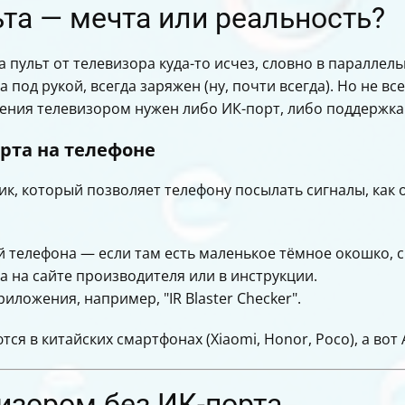
та — мечта или реальность?
а пульт от телевизора куда-то исчез, словно в параллел
под рукой, всегда заряжен (ну, почти всегда). Но не в
ения телевизором нужен либо ИК-порт, либо поддержка W
рта на телефоне
к, который позволяет телефону посылать сигналы, как 
 телефона — если там есть маленькое тёмное окошко, ск
 на сайте производителя или в инструкции.
ложения, например, "IR Blaster Checker".
я в китайских смартфонах (Xiaomi, Honor, Poco), а вот 
изором без ИК-порта