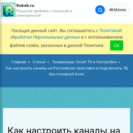
Robob.ru
Меню
Решение проблем с техникой и
электроникой
Посещая данный сайт, Вы соглашаетесь с
Политикой
обработки Персональных данных
и с использованием
файлов cookie, указанных в данной Политике.
OK
Главная
Статьи
Телевизоры: Smart TV и Настройки
Как настроить каналы на Ростелеком приставке и подключить ТВ
без головной боли
Как настроить каналы на