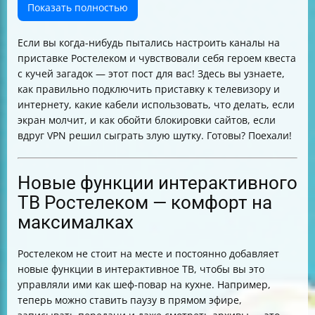
пошаговая инструкция
Показать полностью
Какие кабели использовать для подключения
приставки
Если вы когда-нибудь пытались настроить каналы на
Как правильно подключить приставку к роутеру
приставке Ростелеком и чувствовали себя героем квеста
Что делать, если на экране не появилась заставка
с кучей загадок — этот пост для вас! Здесь вы узнаете,
Подсказки системы после успешного подключения
как правильно подключить приставку к телевизору и
Почему сайты блокируют доступ при использовании
интернету, какие кабели использовать, что делать, если
VPN и как это обойти
экран молчит, и как обойти блокировки сайтов, если
Как убедиться, что вы не робот
вдруг VPN решил сыграть злую шутку. Готовы? Поехали!
Типы подключения к интернету для SMART-TV и их
особенности
Как настроить подключение к интернету через
Новые функции интерактивного
встроенный мастер
ТВ Ростелеком — комфорт на
Ручная настройка IP-адреса на телевизоре
максималках
Какие модели телевизоров поддерживают
подключение к интернету
Итог
Ростелеком не стоит на месте и постоянно добавляет
новые функции в интерактивное ТВ, чтобы вы это
управляли ими как шеф-повар на кухне. Например,
теперь можно ставить паузу в прямом эфире,