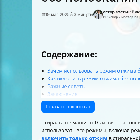
автор статьи: Ви
📅
19 мая 2025
⏱
3 минуты
Инженер / мастер по
Содержание:
Зачем использовать режим отжима б
Как включить режим отжима без пол
Важные советы
Заключение
Показать полностью
Стиральные машины LG известны своей
использовать все режимы, включая р
включить только отжим
в стиральной