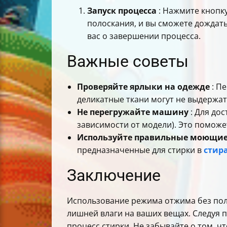
Запуск процесса
: Нажмите кнопк
полоскания, и вы сможете дождат
вас о завершении процесса.
Важные советы
Проверяйте ярлыки на одежде
: Пе
деликатные ткани могут не выдержа
Не перегружайте машину
: Для до
зависимости от модели). Это поможе
Используйте правильные моющие
предназначенные для стирки в
стир
Заключение
Использование режима отжима без поло
лишней влаги на ваших вещах. Следуя 
процесс стирки. Не забывайте о том, 