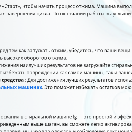
у «Старт», чтобы начать процесс отжима. Машина выпо
ься завершения цикла. По окончании работы вы услышит
ред тем как запускать отжим, убедитесь, что ваши вещи
ть высоких оборотов отжима.
стижения наилучших результатов не загружайте стиральн
т избежать повреждений как самой машины, так и ваше
 средства
: Для достижения лучших результатов исполь
альных машинах
. Это поможет избежать остатков мою
скания в стиральной машине lg — это простой и эффек
приведенным выше шагам, вы сможете легко активирова
что правильный уход за одеждой и соблюдение рекоменда