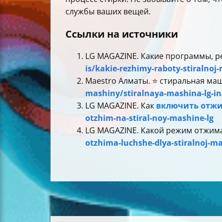
службы ваших вещей.
Ссылки на источники
LG MAGAZINE. Какие программы, р
is/kakie-rezhimy-raboty-stiralno
Maestro Алматы. ⭐️ стиральная ма
mashiny/stiralnaya-mashina-lg-ins
LG MAGAZINE. Как
включить отж
otzhim-na-stiral-noy-mashine-lg
LG MAGAZINE. Какой режим отжим
otzhima-luchshe-dlya-stiralnoj-m