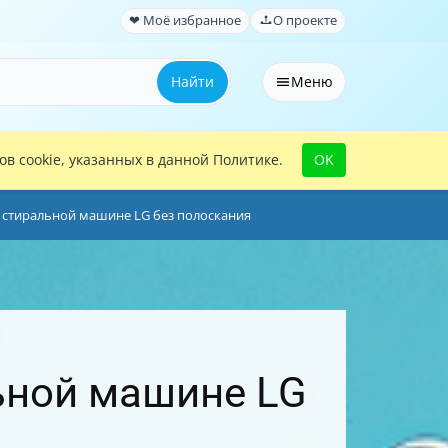
❤ Моё избранное
О проекте
Найти
Меню
в cookie, указанных в данной Политике.
OK
 стиральной машине LG без полоскания
ьной машине LG