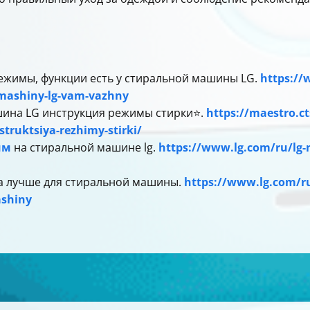
ежимы, функции есть у стиральной машины LG.
https://
j-mashiny-lg-vam-vazhny
шина LG инструкция режимы стирки⭐️.
https://maestro.ct
truktsiya-rezhimy-stirki/
им
на стиральной машине lg.
https://www.lg.com/ru/lg-
а лучше для стиральной машины.
https://www.lg.com/ru
ashiny