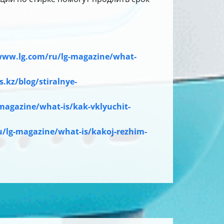
www.lg.com/ru/lg-magazine/what-
s.kz/blog/stiralnye-
magazine/what-is/kak-vklyuchit-
/lg-magazine/what-is/kakoj-rezhim-