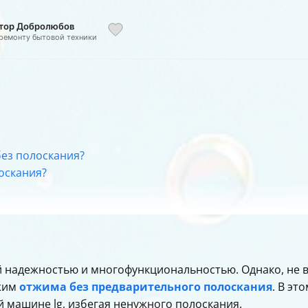
ктор Добролюбов
 ремонту бытовой техники
ез полоскания?
оскания?
 надежностью и многофункциональностью. Однако, не вс
ежим
отжима без предварительного полоскания
. В эт
 машине lg, избегая ненужного полоскания.