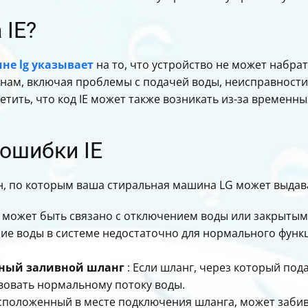
 IE?
не lg указывает
на то, что устройство не может набрат
нам, включая проблемы с подачей воды, неисправности
тить, что код IE может также возникать из-за временн
ошибки IE
, по которым ваша стиральная машина LG может выдава
о может быть связано с отключением воды или закрыты
ние воды в системе недостаточно для нормального фун
ный заливной шланг
: Если шланг, через который под
вовать нормальному потоку воды.
асположенный в месте подключения шланга, может забива