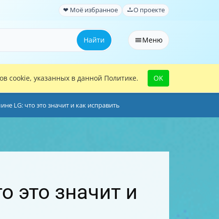
❤ Моё избранное
О проекте
Найти
Меню
в cookie, указанных в данной Политике.
OK
не LG: что это значит и как исправить
о это значит и