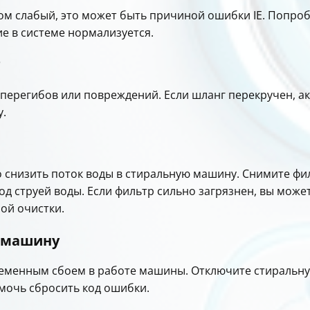
ком слабый, это может быть причиной ошибки IE. Попроб
е в системе нормализуется.
г
перегибов или повреждений. Если шланг перекручен, акк
у.
 снизить поток воды в стиральную машину. Снимите фи
од струей воды. Если фильтр сильно загрязнен, вы може
ной очистки.
ю машину
менным сбоем в работе машины. Отключите стиральную 
омочь сбросить код ошибки.