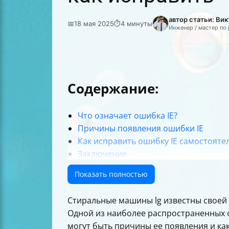
автор статьи: Ви
📅
18 мая 2025
⏱
4 минуты
Инженер / мастер по
Содержание:
Что означает ошибка IE?
Причины появления ошибки IE
Как исправить ошибку IE самостояте
Заключение
Показать полностью
Стиральные машины lg известны своей 
Одной из наиболее распространенных ош
могут быть причины ее появления и ка