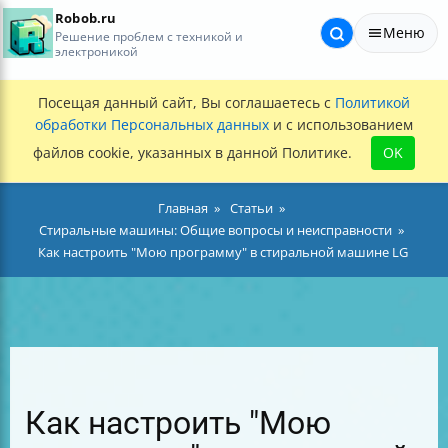
Robob.ru
Меню
Решение проблем с техникой и
электроникой
Посещая данный сайт, Вы соглашаетесь с
Политикой
обработки Персональных данных
и с использованием
файлов cookie, указанных в данной Политике.
OK
Главная
Статьи
Стиральные машины: Общие вопросы и неисправности
Как настроить "Мою программу" в стиральной машине LG
Как настроить "Мою