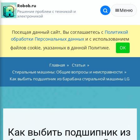
Robob.ru
Меню
Решение проблем с техникой и
электроникой
Посещая данный сайт, Вы соглашаетесь с
Политикой
обработки Персональных данных
и с использованием
файлов cookie, указанных в данной Политике.
OK
Главная
Статьи
Стиральные машины: Общие вопросы и неисправности
Как выбить подшипник из барабана стиральной машины LG
Как выбить подшипник из