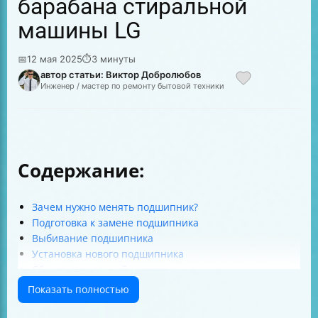
барабана стиральной
машины LG
📅
12 мая 2025
⏱
3 минуты
автор статьи: Виктор Добролюбов
Инженер / мастер по ремонту бытовой техники
Содержание:
Зачем нужно менять подшипник?
Подготовка к замене подшипника
Выбивание подшипника
Установка нового подшипника
Сборка стиральной машины
Заключение
Показать полностью