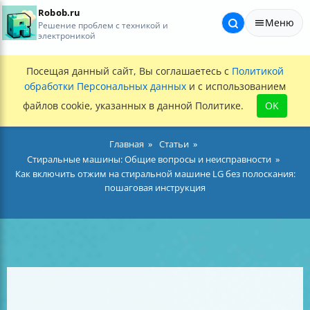
Robob.ru
Меню
Решение проблем с техникой и
электроникой
Посещая данный сайт, Вы соглашаетесь с
Политикой
обработки Персональных данных
и с использованием
файлов cookie, указанных в данной Политике.
OK
Главная
Статьи
Стиральные машины: Общие вопросы и неисправности
Как включить отжим на стиральной машине LG без полоскания:
пошаговая инструкция