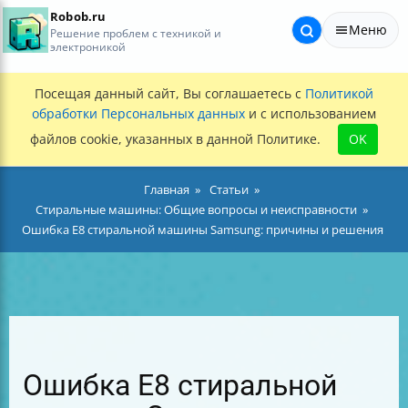
Robob.ru
Меню
Решение проблем с техникой и
электроникой
Посещая данный сайт, Вы соглашаетесь с
Политикой
обработки Персональных данных
и с использованием
файлов cookie, указанных в данной Политике.
OK
Главная
Статьи
Стиральные машины: Общие вопросы и неисправности
Ошибка E8 стиральной машины Samsung: причины и решения
Ошибка E8 стиральной