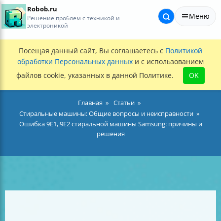
Robob.ru
Меню
Решение проблем с техникой и
электроникой
Посещая данный сайт, Вы соглашаетесь с
Политикой
обработки Персональных данных
и с использованием
файлов cookie, указанных в данной Политике.
OK
Главная
Статьи
Стиральные машины: Общие вопросы и неисправности
Ошибка 9E1, 9E2 стиральной машины Samsung: причины и
решения