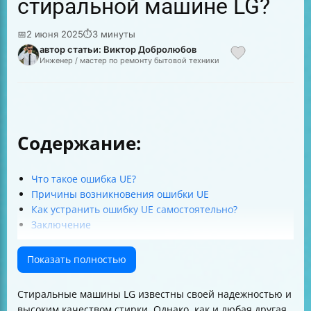
стиральной машине LG?
📅
2 июня 2025
⏱
3 минуты
автор статьи: Виктор Добролюбов
Инженер / мастер по ремонту бытовой техники
Содержание:
Что такое ошибка UE?
Причины возникновения ошибки UE
Как устранить ошибку UE самостоятельно?
Заключение
Показать полностью
Стиральные машины LG известны своей надежностью и
высоким качеством стирки. Однако, как и любая другая