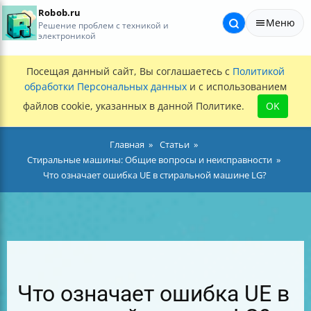
Robob.ru
Меню
Решение проблем с техникой и
электроникой
Посещая данный сайт, Вы соглашаетесь с
Политикой
обработки Персональных данных
и с использованием
файлов cookie, указанных в данной Политике.
OK
Главная
Статьи
Стиральные машины: Общие вопросы и неисправности
Что означает ошибка UE в стиральной машине LG?
Что означает ошибка UE в