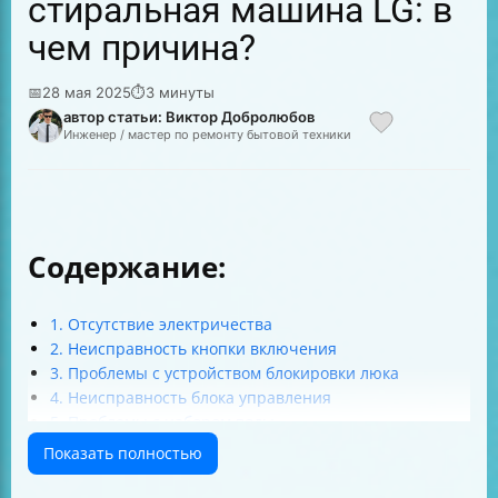
стиральная машина LG: в
чем причина?
📅
28 мая 2025
⏱
3 минуты
автор статьи: Виктор Добролюбов
Инженер / мастер по ремонту бытовой техники
Содержание:
1. Отсутствие электричества
2. Неисправность кнопки включения
3. Проблемы с устройством блокировки люка
4. Неисправность блока управления
5. Проблемы с набором воды
6. Неисправность нагревательного элемента (ТЭН)
Показать полностью
7. Проблемы с сливом воды
8. Ошибки и коды неисправностей