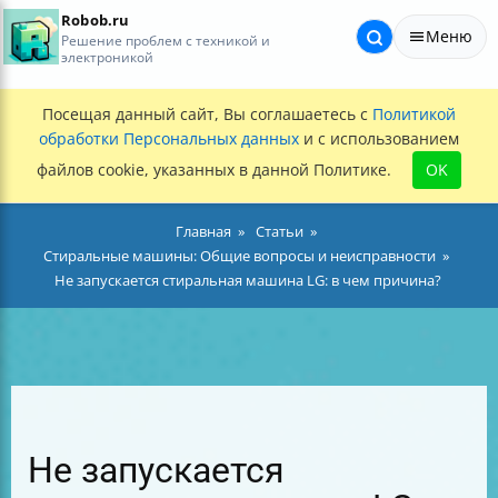
Robob.ru
Меню
Решение проблем с техникой и
электроникой
Посещая данный сайт, Вы соглашаетесь с
Политикой
обработки Персональных данных
и с использованием
файлов cookie, указанных в данной Политике.
OK
Главная
Статьи
Стиральные машины: Общие вопросы и неисправности
Не запускается стиральная машина LG: в чем причина?
Не запускается