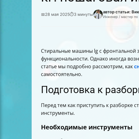
автор статьи: В
📅
28 мая 2025
⏱
3 минуты
Инженер / мастер по
Стиральные машины lg с фронтальной 
функциональности. Однако иногда возни
статье мы подробно рассмотрим, как
с
самостоятельно.
Подготовка к разбор
Перед тем как приступить к разборке 
инструменты.
Необходимые инструменты