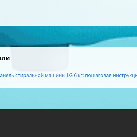
али
анель стиральной машины LG 6 кг: пошаговая инструкция 