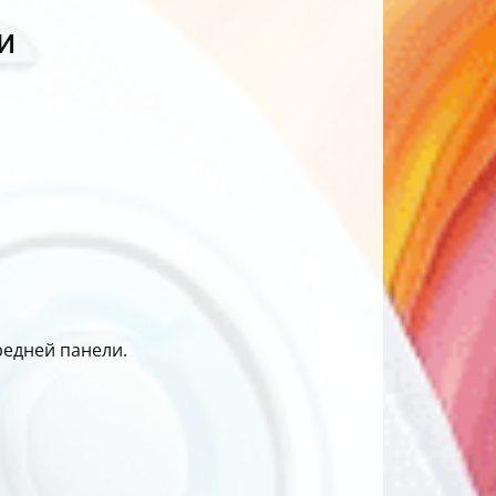
и
редней панели.