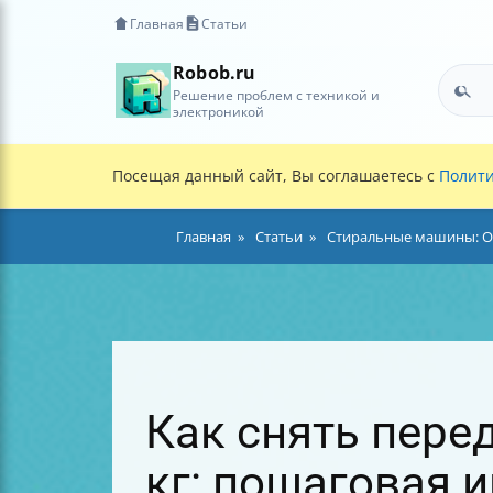
Главная
Статьи
Robob.ru
Решение проблем с техникой и
электроникой
Посещая данный сайт, Вы соглашаетесь с
Полити
Главная
Статьи
Стиральные машины: О
Как снять пере
кг: пошаговая 