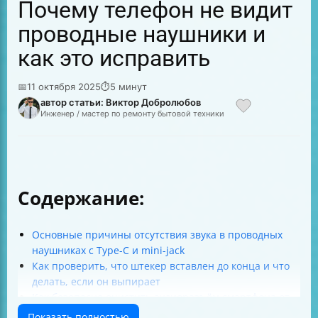
Почему телефон не видит
проводные наушники и
как это исправить
📅
11 октября 2025
⏱
5 минут
автор статьи: Виктор Добролюбов
Инженер / мастер по ремонту бытовой техники
Содержание:
Основные причины отсутствия звука в проводных
наушниках с Type-C и mini-jack
Как проверить, что штекер вставлен до конца и что
делать, если он выпирает
Как безопасно очистить аудиоразъём смартфона от
пыли
Показать полностью