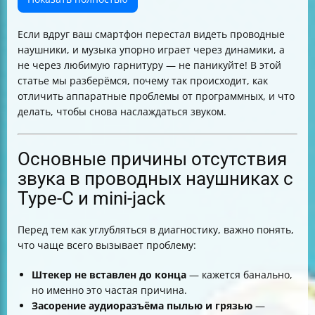
Как определить, что проблема в телефоне, а не в
наушниках
Если вдруг ваш смартфон перестал видеть проводные
Как отличить неисправность кабеля или гарнитуры
наушники, и музыка упорно играет через динамики, а
от проблем смартфона
не через любимую гарнитуру — не паникуйте! В этой
Роль совместимости адаптера Type-C to 3.5 мм и
статье мы разберёмся, почему так происходит, как
признаки несовместимости
отличить аппаратные проблемы от программных, и что
Что делать, если появляется сообщение "USB-
делать, чтобы снова наслаждаться звуком.
устройство не поддерживается"
Признаки физического повреждения штекера или
кабеля и как проверить их безопасно
Основные причины отсутствия
Пошаговый порядок диагностики проблемы с
звука в проводных наушниках с
проводными наушниками
Type-C и mini-jack
Безопасные практики очистки и обслуживания
гарнитуры
Что делать, если после всех шагов проблема
Перед тем как углубляться в диагностику, важно понять,
сохраняется
что чаще всего вызывает проблему:
Итоговая таблица признаков аппаратных и
программных проблем
Штекер не вставлен до конца
— кажется банально,
но именно это частая причина.
Засорение аудиоразъёма пылью и грязью
—