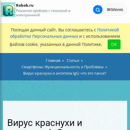
Robob.ru
Меню
Решение проблем с техникой и
электроникой
Посещая данный сайт, Вы соглашаетесь с
Политикой
обработки Персональных данных
и с использованием
файлов cookie, указанных в данной Политике.
OK
Главная
Статьи
Смартфоны: Функциональность и Проблемы
Вирус краснухи и антитела IgG: что это такое?
Вирус краснухи и