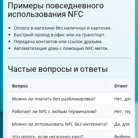
Примеры повседневного
использования NFC
Оплата в магазине без наличных и карточек.
Быстрый проход в офис или на транспорт.
Передача контактов или ссылок друзьям.
Автоматизация дома с помощью NFC-меток.
Частые вопросы и ответы
Вопрос
Ответ
Можно ли платить без разблокировки?
Нет, для б
Работает ли NFC с любым терминалом?
Нет, терм
Можно ли использовать NFC без интернета?
Да, для оп
Что делать, если несколько карт?
Выберите 