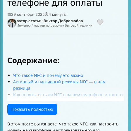
телефоне для оплаты
📅
29 сентября 2025
⏱
4 минуты
автор статьи: Виктор Добролюбов
Инженер / мастер по ремонту бытовой техники
Содержание:
Что такое NFC и почему это важно
Активный и пассивный режимы NFC — в чём
разница
Как понять, есть ли NFC в вашем смартфоне и как его
включить
Приложения для бесконтактной оплаты и требования
Показать полностью
к банковским картам
Как привязать карту и начать платить через NFC
В этом посте вы узнаете, что такое NFC, как настроить
Безопасность — почему важна биометрия и пароль
модуль на смартфоне и использовать его для