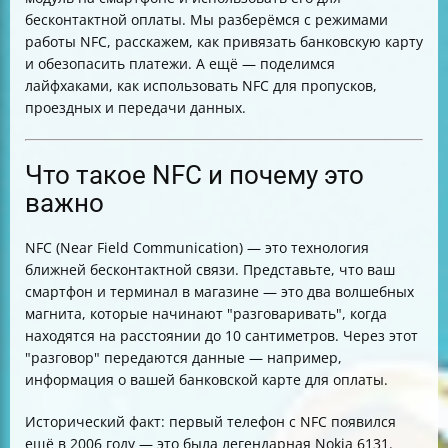
Как платить в магазине через NFC
бесконтактной оплаты. Мы разберёмся с режимами
NFC для пропусков и проездных — как это работает
работы NFC, расскажем, как привязать банковскую карту
NFC-метки — что это и как использовать дома
и обезопасить платежи. А ещё — поделимся
Передача данных между устройствами через NFC
лайфхаками, как использовать NFC для пропусков,
Безопасность NFC — токенизация и подтверждение
проездных и передачи данных.
платежей
Примеры повседневного использования NFC
Частые вопросы и ответы
Что такое NFC и почему это
Итог
важно
NFC (Near Field Communication) — это технология
ближней бесконтактной связи. Представьте, что ваш
смартфон и терминал в магазине — это два волшебных
магнита, которые начинают "разговаривать", когда
находятся на расстоянии до 10 сантиметров. Через этот
"разговор" передаются данные — например,
информация о вашей банковской карте для оплаты.
Исторический факт: первый телефон с NFC появился
ещё в 2006 году — это была легендарная Nokia 6131.