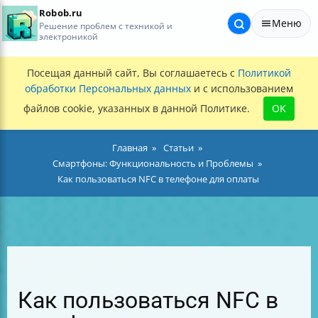
Robob.ru
Меню
Решение проблем с техникой и
электроникой
Посещая данный сайт, Вы соглашаетесь с
Политикой
обработки Персональных данных
и с использованием
файлов cookie, указанных в данной Политике.
OK
Главная
Статьи
Смартфоны: Функциональность и Проблемы
Как пользоваться NFC в телефоне для оплаты
Как пользоваться NFC в