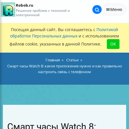
Robob.ru
Меню
Решение проблем с техникой и
электроникой
Посещая данный сайт, Вы соглашаетесь с
Политикой
обработки Персональных данных
и с использованием
файлов cookie, указанных в данной Политике.
OK
Главная
Статьи
Смарт часы Watch 8: какое приложение нужно и как правильно
настроить связь с телефоном
Смарт часы Watch 8: