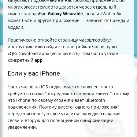
запускают подключение в настройках приложения. Во
многих экосистемах это делается через отдельный
клиент наподобие
Galaxy Wearable
, но для «Watch 8»
может быть и другое приложение — зависит от бренда и
модели.
Практически: откройте страницу часов/коробку/
инструкцию или найдите в настройках часов пункт
«QR/Download app» (если он есть). Там часто указан
конкретный
app
.
Если у вас iPhone
Часть часов на iOS подключается сложнее: часто
требуется связка “посредник + основной клиент”, потому
что iPhone по-своему ограничивает Bluetooth-
подключения. Поэтому вместо “одного приложения”
нередко используют две утилиты: одну для создания
связи и вторую для полноценной синхронизации
уведомлений.