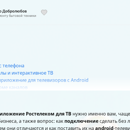
ор Добролюбов
монту бытовой техники
с телефона
алы и интерактивное ТВ
 приложение для телевизоров с Android
роме каналов
людение и Умный дом Ростелеком»
ома на Android
риложение Ростелеком для ТВ
нужно именно вам, чаще
жения на iPhone
изнеса, а также вопрос: как
подключение
сделать без 
ение для ТВ
ем они отличаются и как поставить их на
android
-телеви