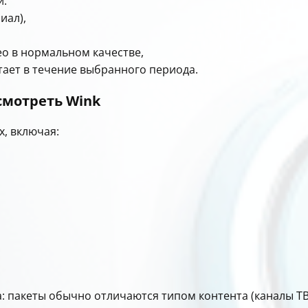
и:
иал),
ео в нормальном качестве,
тает в течение выбранного периода.
смотреть Wink
х, включая:
та: пакеты обычно отличаются типом контента (каналы 