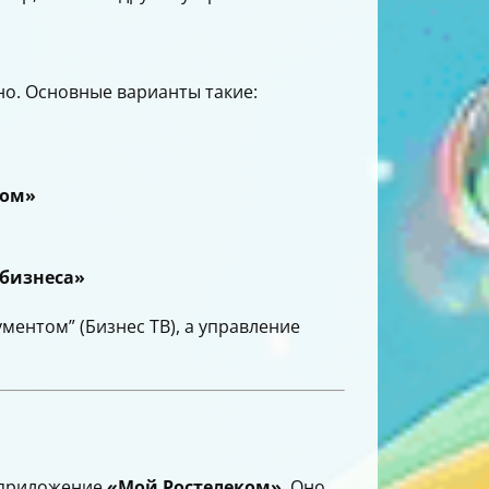
о. Основные варианты такие:
ком»
бизнеса»
ментом” (Бизнес ТВ), а управление
т приложение
«Мой Ростелеком»
. Оно