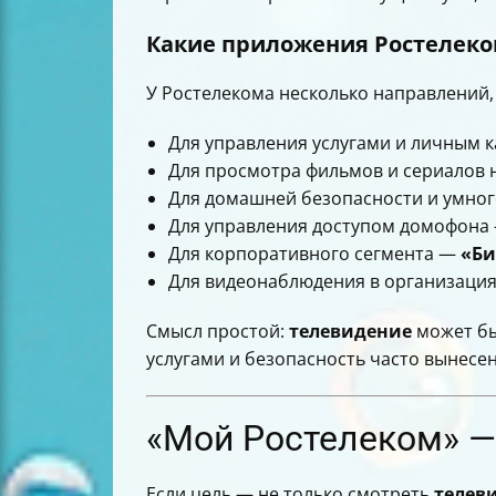
Какие приложения Ростелеко
У Ростелекома несколько направлений, 
Для управления услугами и личным
Для просмотра фильмов и сериалов 
Для домашней безопасности и умно
Для управления доступом домофона
Для корпоративного сегмента —
«Би
Для видеонаблюдения в организаци
Смысл простой:
телевидение
может бы
услугами и безопасность часто вынесе
«Мой Ростелеком» — 
Если цель — не только смотреть
телев