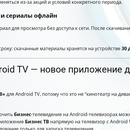
еняться из‑за акций и условий конкретного периода.
 и сериалы офлайн
иал для просмотра без доступа к сети. После скачивани
сроку: скачанные материалы хранятся на устройстве
30 
roid TV — новое приложение 
В»
для Android TV, потому что это не “кинотеатр на див
лючить
бизнес
-телевидение на Android-телевизорах мож
приложение
Бизнес ТВ
напрямую на телевизор с Android 9
ование только для запуска телевидения.