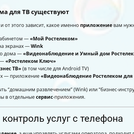
ма для ТВ существуют
и от этого зависит, какое именно
приложение
вам нужн
 кабинетом —
«Мой Ростелеком»
на экранах —
Wink
го дома —
«Видеонаблюдение и Умный дом Ростеле
 —
«Ростелеком Ключ»
знес ТВ»
(в том числе для Android TV)
ях — приложение
«Видеонаблюдение Ростелеком для 
ть “домашним развлечением” (Wink) или “бизнес-инстру
ны в отдельные
сервис
-приложения.
контроль услуг с телефона
идение
, а еще управлять услугами оператора, подходи