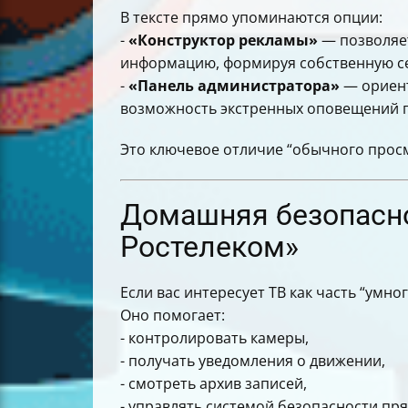
В тексте прямо упоминаются опции:
-
«Конструктор рекламы»
— позволяет
информацию, формируя собственную се
-
«Панель администратора»
— ориент
возможность экстренных оповещений г
Это ключевое отличие “обычного прос
Домашняя безопасно
Ростелеком»
Если вас интересует ТВ как часть “умн
Оно помогает:
- контролировать камеры,
- получать уведомления о движении,
- смотреть архив записей,
- управлять системой безопасности пр