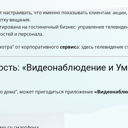
 настраивать, что именно показывать клиентам: акции
тку вещания.
ирована на гостиничный бизнес: управление телевиде
остей и персонала.
мотра” от корпоративного
сервис
а: здесь телевидение 
сть: «Видеонаблюдение и У
ого дома”, может пригодиться приложение
«Видеонаблю
ямо со смартфона.