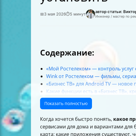
автор статьи: Викт
📅
3 мая 2026
⏱
5 минут
Инженер / мастер по ре
Содержание:
«Мой Ростелеком» — контроль услуг 
Wink от Ростелеком — фильмы, сери
«Бизнес ТВ» для Android TV — новое
Какие функции есть в «Бизнес ТВ», к
Домашняя безопасность: «Видеонаб
Показать полностью
Для домофона: «Ростелеком Ключ»
Как установить приложения Ростелек
Когда хочется быстро понять,
какое п
Как установить Wink и другие прило
сервисами для дома и вариантами для б
Итог: как выбрать “то самое” прилож
карта: какие приложения существуют, ч