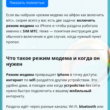
попросила система)
Показать полностью
Как подключать другие устройства: Wi‑Fi, Bluetooth и
USB
Если вы набрали «режим модема на айфон как включить
Как отключить режим модема на iPhone
мтс», скорее всего у вас есть две задачи:
включить
Меняется ли стоимость раздачи интернета с
режим модема
на iPhone и чтобы раздача работала
телефона
именно с
SIM МТС
. Ниже — понятная инструкция для
обычного включения и для случая, когда нужный пункт
пропал.
Что такое режим модема и когда он
нужен
Режим модема
превращает
iphone
в точку доступа:
интернет
по
wifi
раздаётся другим устройствам. Это
удобно дома, в поездке или когда
устройство
без сети
нужно быстро подключить к вашему
мобильный
интернету.
Раздача идёт через разные каналы: Wi‑Fi,
bluetooth
или