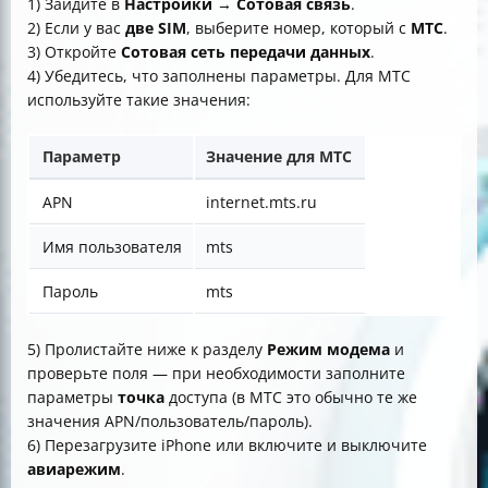
1) Зайдите в
Настройки
→
Сотовая связь
.
2) Если у вас
две SIM
, выберите номер, который с
МТС
.
3) Откройте
Сотовая сеть передачи данных
.
4) Убедитесь, что заполнены параметры. Для МТС
используйте такие значения:
Параметр
Значение для МТС
APN
internet.mts.ru
Имя пользователя
mts
Пароль
mts
5) Пролистайте ниже к разделу
Режим модема
и
проверьте поля — при необходимости заполните
параметры
точка
доступа (в МТС это обычно те же
значения APN/пользователь/пароль).
6) Перезагрузите iPhone или включите и выключите
авиарежим
.