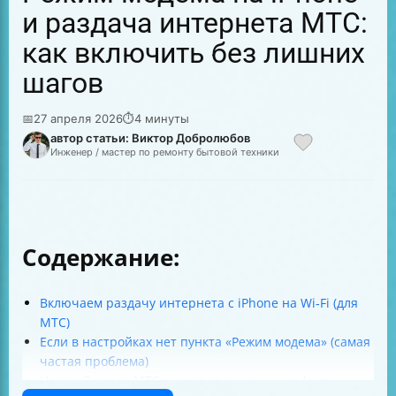
и раздача интернета МТС:
как включить без лишних
шагов
📅
27 апреля 2026
⏱
4 минуты
автор статьи: Виктор Добролюбов
Инженер / мастер по ремонту бытовой техники
Содержание:
Включаем раздачу интернета с iPhone на Wi‑Fi (для
МТС)
Если в настройках нет пункта «Режим модема» (самая
частая проблема)
Настройки для МТС: что вводить вручную (если