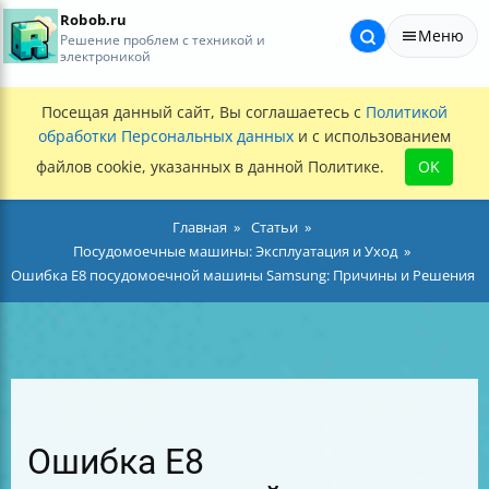
Robob.ru
Меню
Решение проблем с техникой и
электроникой
Посещая данный сайт, Вы соглашаетесь с
Политикой
обработки Персональных данных
и с использованием
файлов cookie, указанных в данной Политике.
OK
Главная
Статьи
Посудомоечные машины: Эксплуатация и Уход
Ошибка E8 посудомоечной машины Samsung: Причины и Решения
Ошибка E8