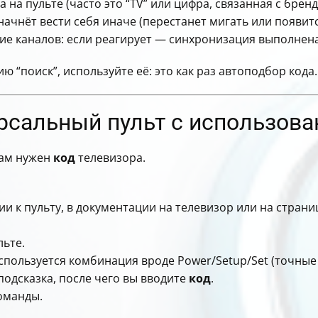
 на пульте (часто это “TV” или цифра, связанная с бренд
начнёт вести себя иначе (перестанет мигать или появитс
ие каналов: если реагирует — синхронизация выполнена
 “поиск”, используйте её: это как раз автоподбор кода.
рсальный пульт с использова
вам нужен
код
телевизора.
ции к пульту, в документации на телевизор или на стран
льте.
используется комбинация вроде Power/Setup/Set (точные
одсказка, после чего вы вводите
код
.
оманды.