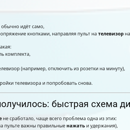
обычно идёт само,
 сопряжение кнопками, направляя пульт на
телевизор
на
акая:
ль комплекта,
елевизор (например, отключить из розетки на минуту),
тройки телевизора и попробовать снова.
 получилось: быстрая схема д
е
не сработало, чаще всего проблема одна из этих:
(на пульте важны правильные
нажать
и удержания),