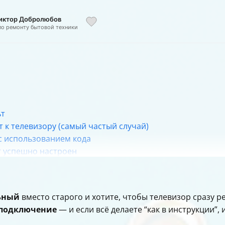
Виктор Добролюбов
по ремонту бытовой техники
ьт
 к телевизору (самый частый случай)
с использованием кода
т успешно настроен
 потерять настройки
й пульт может работать иначе
й пульт Smart Touch Control
ьный
вместо старого и хотите, чтобы телевизор сразу ре
трая схема диагностики
подключение
— и если всё делаете “как в инструкции”,
ь в зависимости от ситуации