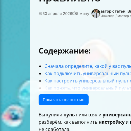
автор статьи: 
📅
30 апреля 2026
⏱
5 минут
Инженер / мастер 
Содержание:
Сначала определите, какой у вас пул
Как подключить универсальный пульт
Как настроить универсальный пульт 
Как понять, что универсальный пуль
Важный нюанс про батарейки: как не
Показать полностью
Технология CEC: когда универсальны
Если у вас Samsung: интеллектуальны
Вы купили
пульт
или взяли
универсал
Что делать, если не получилось: быс
разберём, как выполнить
настройку
и
Таблица: какие способы использоват
не сработала.