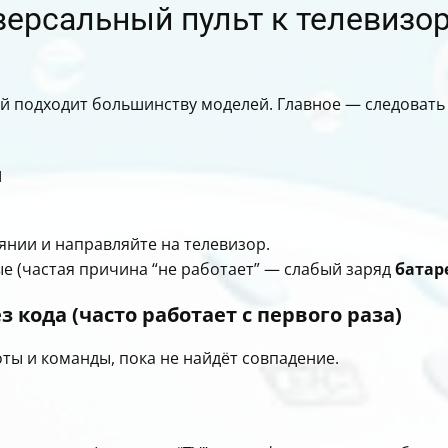
версальный пульт к телевизо
й подходит большинству моделей. Главное — следовать
й
янии и направляйте на телевизор.
е (частая причина “не работает” — слабый заряд
батар
 кода (часто работает с первого раза)
оты и команды, пока не найдёт совпадение.