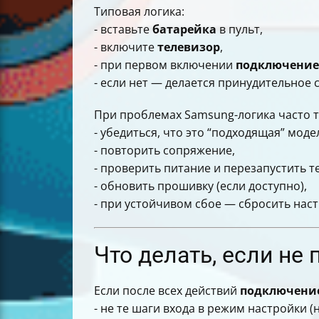
Типовая логика:
- вставьте
батарейка
в пульт,
- включите
телевизор
,
- при первом включении
подключение
- если нет — делается принудительное
При проблемах Samsung-логика часто т
- убедиться, что это “подходящая” моде
- повторить сопряжение,
- проверить питание и перезапустить т
- обновить прошивку (если доступно),
- при устойчивом сбое — сбросить нас
Что делать, если не
Если после всех действий
подключени
- не те шаги входа в режим настройки 