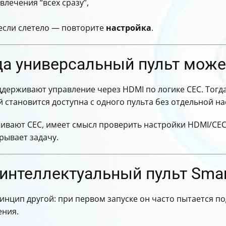
влечения “всех сразу”,
 если слетело — повторите
настройка
.
да универсальный пульт може
держивают управление через HDMI по логике CEC. Тогд
 становится доступна с одного пульта без отдельной на
ивают CEC, имеет смысл проверить настройки HDMI/CEC 
рывает задачу.
 интеллектуальный пульт Smar
ринцип другой: при первом запуске он часто пытается п
ения.