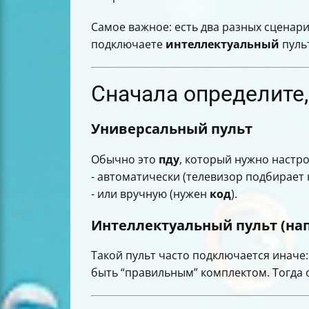
Короткий итог
Самое важное: есть два разных сценар
подключаете
интеллектуальный
пульт
Сначала определите, 
Универсальный пульт
Обычно это
пду
, который нужно настр
- автоматически (телевизор подбирает к
- или вручную (нужен
код
).
Интеллектуальный пульт (нап
Такой пульт часто подключается иначе:
быть “правильным” комплектом. Тогда с