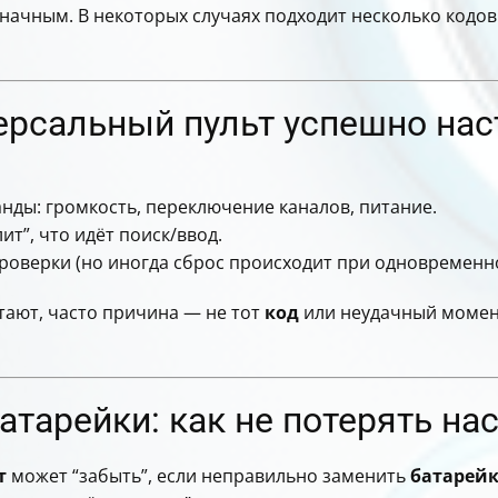
начным. В некоторых случаях подходит несколько кодов
версальный пульт успешно на
нды: громкость, переключение каналов, питание.
ит”, что идёт поиск/ввод.
проверки (но иногда сброс происходит при одновременно
тают, часто причина — не тот
код
или неудачный момент
тарейки: как не потерять на
т
может “забыть”, если неправильно заменить
батарей