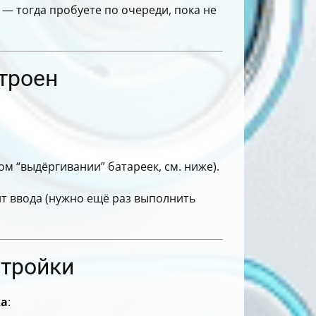
 — тогда пробуете по очереди, пока не
строен
м “выдёргивании” батареек, см. ниже).
 ввода (нужно ещё раз выполнить
стройки
ка
: