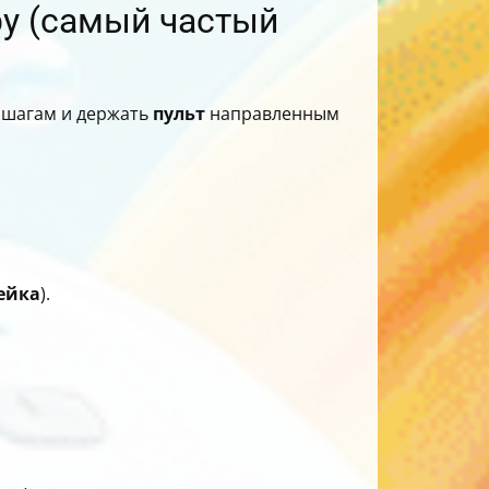
ру (самый частый
 шагам и держать
пульт
направленным
ейка
).