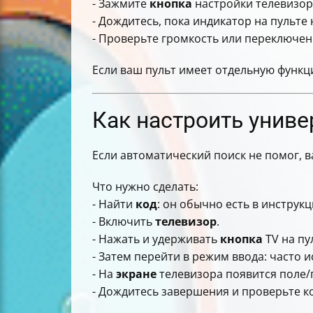
- Зажмите
кнопка
настройки телевизора
- Дождитесь, пока индикатор на пульте 
- Проверьте громкость или переключен
Если ваш пульт имеет отдельную функцию
Как настроить униве
Если автоматический поиск не помог, 
Что нужно сделать:
- Найти
код
: он обычно есть в инструк
- Включить
телевизор
.
- Нажать и удерживать
кнопка
TV на пу
- Затем перейти в режим ввода: часто 
- На
экране
телевизора появится поле/п
- Дождитесь завершения и проверьте к