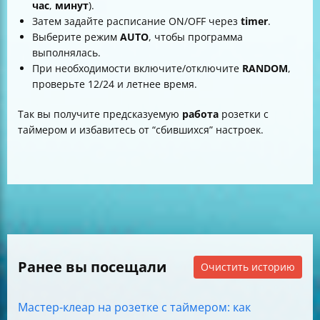
час
,
минут
).
Затем задайте расписание ON/OFF через
timer
.
Выберите режим
AUTO
, чтобы программа
выполнялась.
При необходимости включите/отключите
RANDOM
,
проверьте 12/24 и летнее время.
Так вы получите предсказуемую
работа
розетки с
таймером и избавитесь от “сбившихся” настроек.
Ранее вы посещали
Очистить историю
Мастер-клеар на розетке с таймером: как