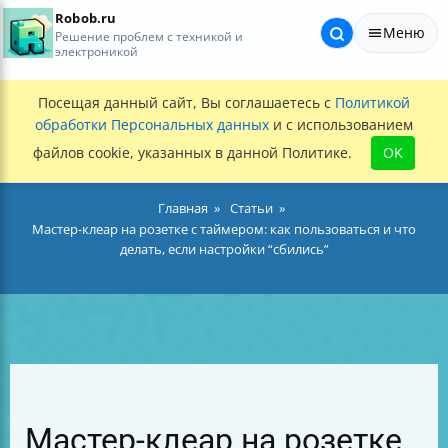
Robob.ru
Меню
Решение проблем с техникой и
электроникой
Посещая данный сайт, Вы соглашаетесь с
Политикой
обработки Персональных данных
и с использованием
файлов cookie, указанных в данной Политике.
OK
Главная
Статьи
Мастер-клеар на розетке с таймером: как пользоваться и что
делать, если настройки “сбились”
Мастер-клеар на розетке