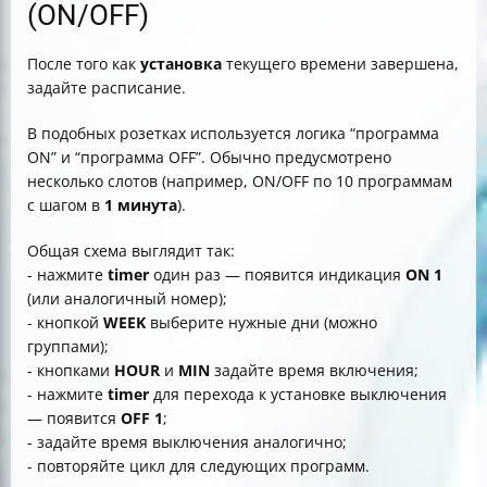
(ON/OFF)
После того как
установка
текущего времени завершена,
задайте расписание.
В подобных розетках используется логика “программа
ON” и “программа OFF”. Обычно предусмотрено
несколько слотов (например, ON/OFF по 10 программам
с шагом в
1 минута
).
Общая схема выглядит так:
- нажмите
timer
один раз — появится индикация
ON 1
(или аналогичный номер);
- кнопкой
WEEK
выберите нужные дни (можно
группами);
- кнопками
HOUR
и
MIN
задайте время включения;
- нажмите
timer
для перехода к установке выключения
— появится
OFF 1
;
- задайте время выключения аналогично;
- повторяйте цикл для следующих программ.