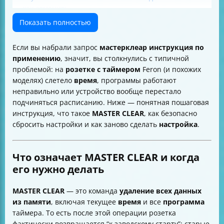
как отменить
Переключение формата времени: 12/24 часа
Показать полностью
Переход на летнее время (и обратно)
Если задача не только сброс, а правильная
Если вы набрали запрос
мастерклеар инструкция по
эксплуатация “таймер+нагрузка”
применению
, значит, вы столкнулись с типичной
Итог: коротко, как пользоваться MASTER CLEAR
проблемой: на
розетке с таймером
Feron (и похожих
моделях) слетело
время
, программы работают
неправильно или устройство вообще перестало
подчиняться расписанию. Ниже — понятная пошаговая
инструкция, что такое
MASTER CLEAR
, как безопасно
сбросить настройки и как заново сделать
настройка
.
Что означает MASTER CLEAR и когда
его нужно делать
MASTER CLEAR
— это команда
удаление всех данных
из памяти
, включая текущее
время
и все
программа
таймера. То есть после этой операции розетка
фактически возвращается “к заводскому старту”: старые