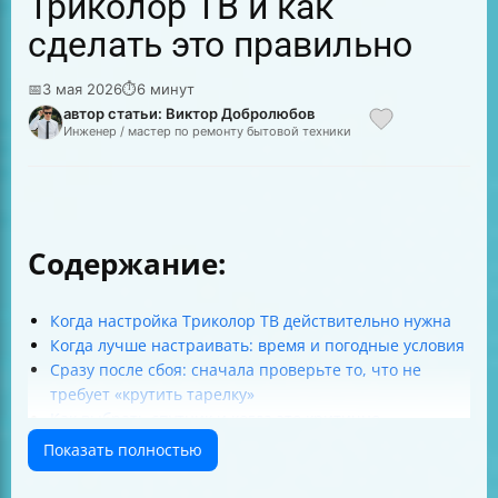
Триколор ТВ и как
сделать это правильно
📅
3 мая 2026
⏱
6 минут
автор статьи: Виктор Добролюбов
Инженер / мастер по ремонту бытовой техники
Содержание:
Когда настройка Триколор ТВ действительно нужна
Когда лучше настраивать: время и погодные условия
Сразу после сбоя: сначала проверьте то, что не
требует «крутить тарелку»
Как выбрать спутник и когда это критично
Как понять, что пора настраивать именно антенну
Показать полностью
Минимальные значения силы/качества: ориентиры
по моделям