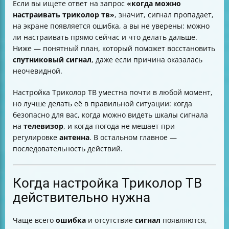
Если вы ищете ответ на запрос
«когда можно
Как настраивать антенну, если шкалы не заполнены
настраивать триколор тв»
, значит, сигнал пропадает,
Почему сигнал может пропадать даже при
на экране появляется ошибка, а вы не уверены: можно
правильной настройке
ли настраивать прямо сейчас и что делать дальше.
Кабель и разъёмы: когда это важно проверить
Ниже — понятный план, который поможет восстановить
Крепление антенны: почему оно влияет на
спутниковый
сигнал
, даже если причина оказалась
стабильность
неочевидной.
Когда лучше вызвать мастера
Как продолжить просмотр, пока сигнал
Настройка Триколор ТВ уместна почти в любой момент,
восстанавливается
но лучше делать её в правильной ситуации: когда
Можно ли создавать свой список каналов и как это
безопасно для вас, когда можно видеть шкалы сигнала
связано с настройкой
на
телевизор
, и когда погода не мешает при
Если коротко: лучший сценарий «когда можно»
регулировке
антенна
. В остальном главное —
последовательность действий.
Когда настройка Триколор ТВ
действительно нужна
Чаще всего
ошибка
и отсутствие
сигнал
появляются,