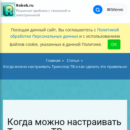
Robob.ru
Меню
Решение проблем с техникой и
электроникой
Посещая данный сайт, Вы соглашаетесь с
Политикой
обработки Персональных данных
и с использованием
файлов cookie, указанных в данной Политике.
OK
Главная
Статьи
Когда можно настраивать Триколор ТВ и как сделать это правильно
Когда можно настраивать