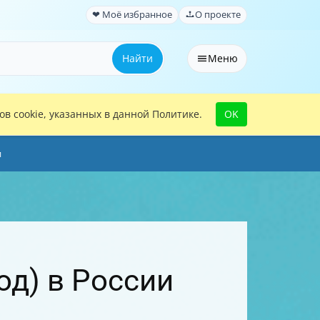
❤ Моё избранное
О проекте
Найти
Меню
в cookie, указанных в данной Политике.
OK
и
од) в России