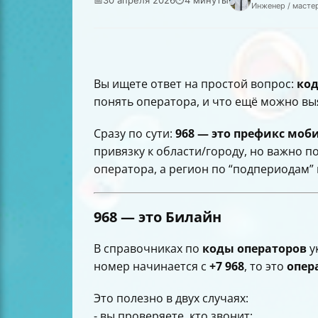
Инженер / масте
Вы ищете ответ на простой вопрос:
код
понять оператора, и что ещё можно в
Сразу по сути:
968 — это префикс мо
привязку к области/городу, но важно п
оператора, а регион по “подпериодам
968 — это Билайн
В справочниках по
коды операторов
у
номер начинается с
+7 968
, то это
опер
Это полезно в двух случаях:
- вы проверяете, кто звонит;