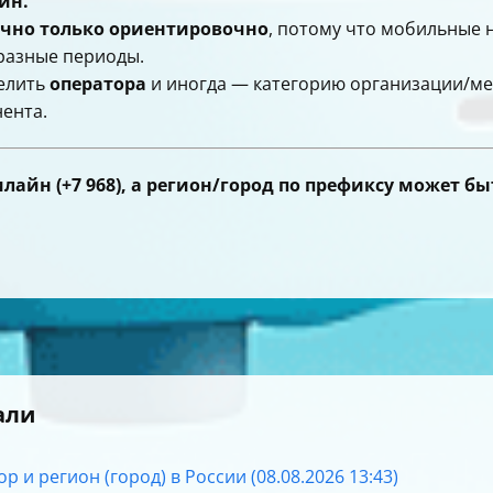
айн.
ычно только ориентировочно
, потому что мобильные 
разные периоды.
делить
оператора
и иногда — категорию организации/мет
ента.
Билайн (+7 968), а регион/город по префиксу может 
али
р и регион (город) в России (08.08.2026 13:43)