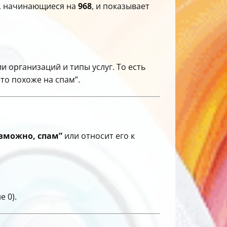
а, начинающиеся на
968
, и показывает
и организаций и типы услуг. То есть
это похоже на спам”.
озможно, спам”
или относит его к
е 0).