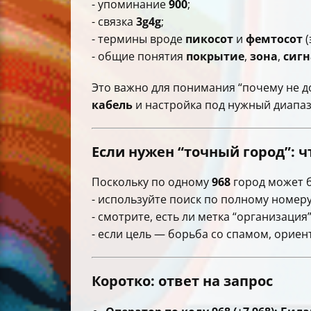
- упоминание
900
;
- связка
3g4g
;
- термины вроде
пикосот
и
фемтосот
(
- общие понятия
покрытие
,
зона
,
сигн
Это важно для понимания “почему не д
кабель
и настройка под нужный диапаз
Если нужен “точный город”: 
Поскольку по одному
968
город может б
- используйте поиск по полному номеру 
- смотрите, есть ли метка “организация”
- если цель — борьба со спамом, ориент
Коротко: ответ на запрос