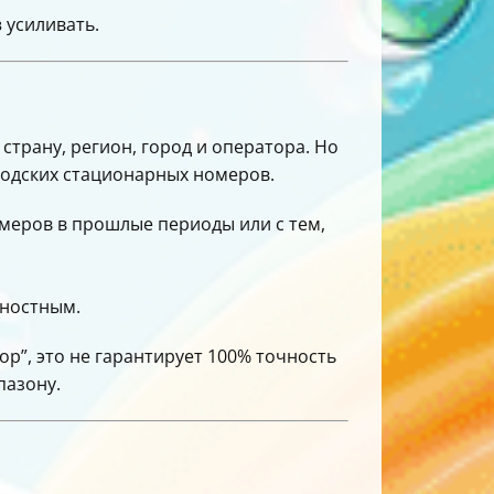
в
усиливать.
страну, регион, город и оператора. Но
родских стационарных номеров.
номеров в прошлые периоды или с тем,
тностным.
ор”, это не гарантирует 100% точность
пазону.