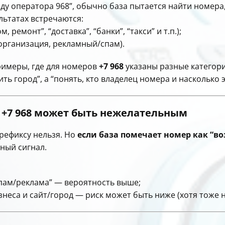
коду оператора 968”, обычно база пытается найти номер
льтатах встречаются:
 ремонт”, “доставка”, “банки”, “такси” и т.п.);
 организация, рекламный/спам).
примеры, где для номеров
+7 968
указаны разные категори
ь город”, а “понять, кто владелец номера и насколько 
р +7 968 может быть нежелательным
префиксу нельзя. Но
если база помечает номер как “в
ный сигнал.
спам/реклама” — вероятность выше;
знеса и сайт/город — риск может быть ниже (хотя тоже н