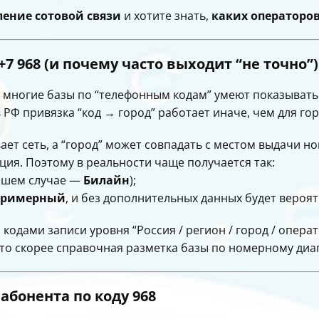
ление сотовой связи
и хотите знать,
каких операторо
+7 968 (и почему часто выходит “не точно”)
: многие базы по “телефонным кодам” умеют показывать 
 РФ привязка “код → город” работает иначе, чем для го
вает сеть, а “город” может совпадать с местом выдачи 
ция. Поэтому в реальности чаще получается так:
вашем случае —
Билайн
);
примерный
, и без дополнительных данных будет вероя
кодами записи уровня “Россия / регион / город / операт
Это скорее справочная разметка базы по номерному диа
абонента по коду 968