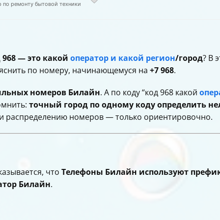
р по ремонту бытовой техники
 968 — это какой
оператор и какой регион
/город
? В 
ыяснить по номеру, начинающемуся на
+7 968
.
бильных номеров Билайн
. А по коду “код 968 какой
опер
омнить:
точный город по одному коду определить не
” и распределению номеров — только ориентировочно.
казывается, что
Телефоны Билайн используют префиксы
атор Билайн
.