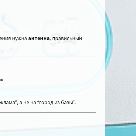
шения нужна
антенна
, правильный
к:
лама”, а не на “город из базы”.