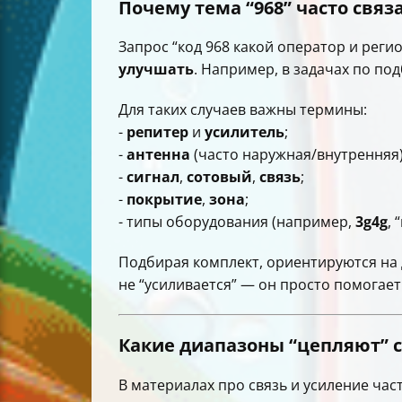
Почему тема “968” часто свя
Запрос “код 968 какой оператор и регио
улучшать
. Например, в задачах по п
Для таких случаев важны термины:
-
репитер
и
усилитель
;
-
антенна
(часто наружная/внутренняя)
-
сигнал
,
сотовый
,
связь
;
-
покрытие
,
зона
;
- типы оборудования (например,
3g4g
, 
Подбирая комплект, ориентируются на 
не “усиливается” — он просто помогает
Какие диапазоны “цепляют” с
В материалах про связь и усиление ча