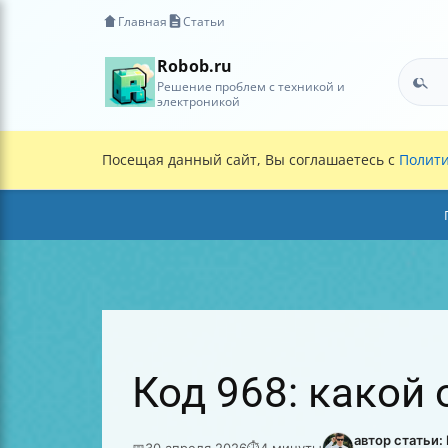
Главная
Статьи
Robob.ru
Решение проблем с техникой и
электроникой
Посещая данный сайт, Вы соглашаетесь с
Полити
Код 968: какой 
автор статьи
📅
30 апреля 2026
⏱
4 минуты