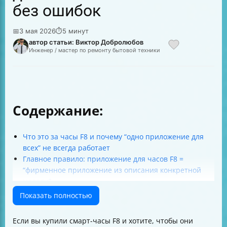
без ошибок
📅
3 мая 2026
⏱
5 минут
автор статьи: Виктор Добролюбов
Инженер / мастер по ремонту бытовой техники
Содержание:
Что это за часы F8 и почему “одно приложение для
всех” не всегда работает
Главное правило: приложение для часов F8 =
“фирменное приложение из описания конкретной
модели”
Как подключить часы F8 к телефону через Bluetooth
Показать полностью
(универсальная схема)
Совместимость: iOS и Android — как выбрать
Если вы купили смарт-часы F8 и хотите, чтобы они
правильную версию приложения