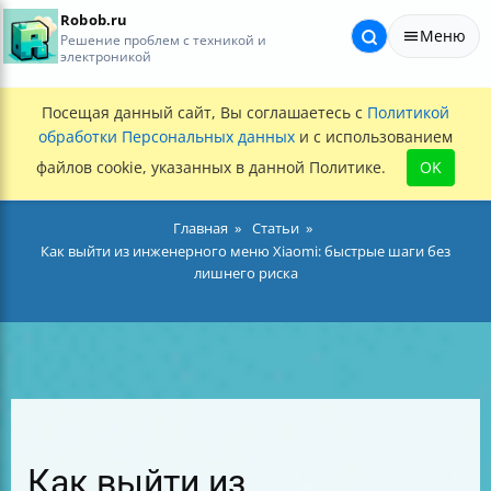
Robob.ru
Меню
Решение проблем с техникой и
электроникой
Посещая данный сайт, Вы соглашаетесь с
Политикой
обработки Персональных данных
и с использованием
файлов cookie, указанных в данной Политике.
OK
Главная
Статьи
Как выйти из инженерного меню Xiaomi: быстрые шаги без
лишнего риска
Как выйти из