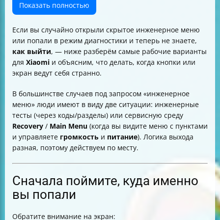
безопасный режим (Safe Mode)
Показать полностью
Циклическая перезагрузка (bootloop): как выйти и
стабилизировать загрузку
Если вы случайно открыли скрытое инженерное меню
Если не работают кнопки: что делать в меню
или попали в режим диагностики и теперь не знаете,
Recovery
как выйти
, — ниже разберём самые рабочие варианты
Как выйти, если вы перепутали инженерное меню и
для
Xiaomi
и объясним, что делать, когда кнопки или
Recovery
экран ведут себя странно.
Важные предупреждения про сброс и “Wipe Data”
Что делать, если меню не отображает “Wipe Data”
В большинстве случаев под запросом «инженерное
Пошаговая шпаргалка: “как выйти” в зависимости от
меню» люди имеют в виду две ситуации: инженерные
экрана
тесты (через коды/разделы) или сервисную среду
Короткий итог
Recovery
/
Main Menu
(когда вы видите меню с пунктами
и управляете
громкость
и
питание
). Логика выхода
разная, поэтому действуем по месту.
Сначала поймите, куда именно
вы попали
Обратите внимание на экран: