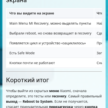
экрана
Что вы видите на экране
Что с
Main Menu MI Recovery, можно выделять пункты
Найди
Выбрали reboot, но снова возвращает в recovery
Сдела
Появляется цикл и устройство «зациклилось»
Провер
Есть Safe Mode
Запус
Кнопки почти не работают
Снимит
Короткий итог
Чтобы выйти из скрытых
меню
Xiaomi, сначала
определите, это тесты или
recovery
. Самый правильный
выход
—
Reboot to System
. Если не получается,
спасает принудительная
перезагрузка
через
кнопка