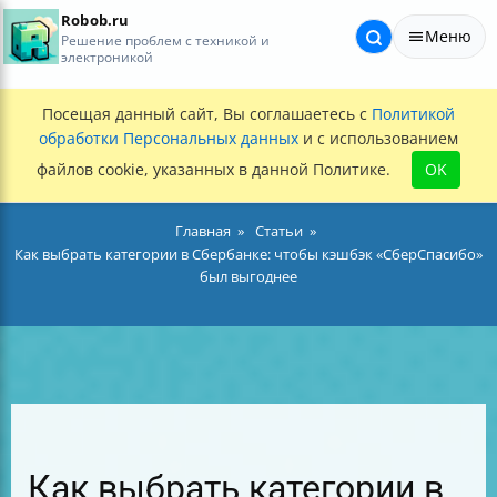
Robob.ru
Меню
Решение проблем с техникой и
электроникой
Посещая данный сайт, Вы соглашаетесь с
Политикой
обработки Персональных данных
и с использованием
файлов cookie, указанных в данной Политике.
OK
Главная
Статьи
Как выбрать категории в Сбербанке: чтобы кэшбэк «СберСпасибо»
был выгоднее
Как выбрать категории в