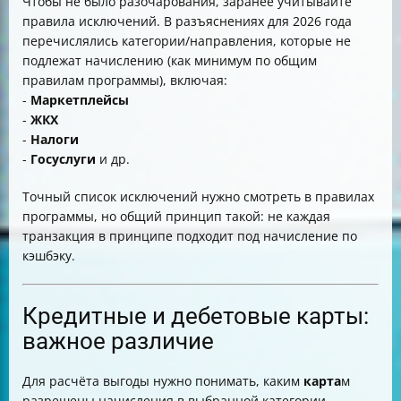
Чтобы не было разочарования, заранее учитывайте
правила исключений. В разъяснениях для 2026 года
перечислялись категории/направления, которые не
подлежат начислению (как минимум по общим
правилам программы), включая:
-
Маркетплейсы
-
ЖКХ
-
Налоги
-
Госуслуги
и др.
Точный список исключений нужно смотреть в правилах
программы, но общий принцип такой: не каждая
транзакция в принципе подходит под начисление по
кэшбэку.
Кредитные и дебетовые карты:
важное различие
Для расчёта выгоды нужно понимать, каким
карта
м
разрешены начисления в выбранной категории.