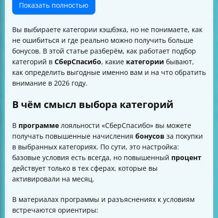
равных расходах
Показать полностью
Партнёры и акции: где «категория» может быть выше
обычной
Вы выбираете категории кэшбэка, но не понимаете, как
Как часто выбирать категории и когда это делать
не ошибиться и где реально можно получить больше
Спецкатегории: когда они появляются
бонусов. В этой статье разберём, как работает подбор
Ограничения и исключения: что не начисляется
категорий в
СберСпасибо
, какие
категории
бывают,
Кредитные и дебетовые карты: важное различие
как определить выгодные именно вам и на что обратить
Практический шаблон: как выбрать категории на
внимание в 2026 году.
месяц
Итог
В чём смысл выбора категорий
В
программе
лояльности «СберСпасибо» вы можете
получать повышенные начисления
бонусов
за покупки
в выбранных категориях. По сути, это настройка:
базовые условия есть всегда, но повышенный
процент
действует только в тех сферах, которые вы
активировали на месяц.
В материалах программы и разъяснениях к условиям
встречаются ориентиры: