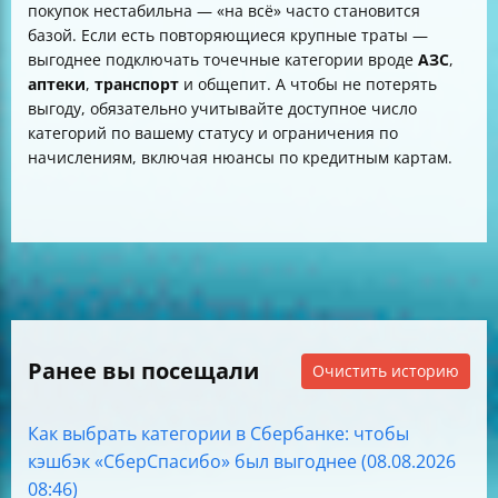
покупок нестабильна — «на всё» часто становится
базой. Если есть повторяющиеся крупные траты —
выгоднее подключать точечные категории вроде
АЗС
,
аптеки
,
транспорт
и общепит. А чтобы не потерять
выгоду, обязательно учитывайте доступное число
категорий по вашему статусу и ограничения по
начислениям, включая нюансы по кредитным картам.
Ранее вы посещали
Очистить историю
Как выбрать категории в Сбербанке: чтобы
кэшбэк «СберСпасибо» был выгоднее (08.08.2026
08:46)