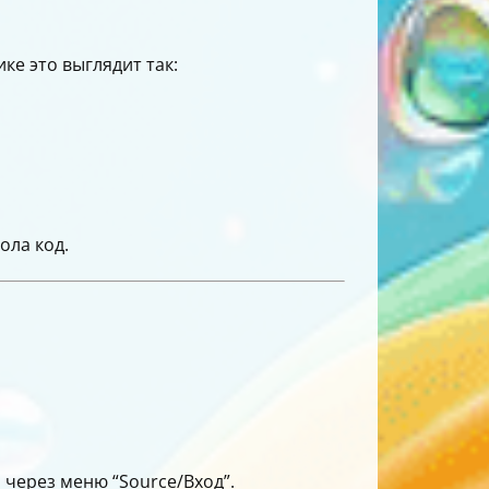
е это выглядит так:
ола код.
 через меню “Source/Вход”.