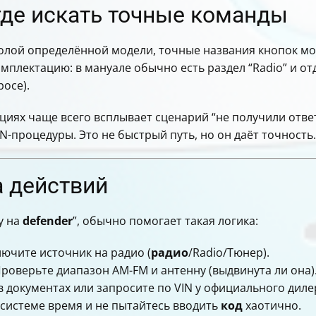
где искать точные команды
итолой определённой модели, точные названия кнопок м
плектацию: в мануале обычно есть раздел “Radio” и от
росе).
уациях чаще всего всплывает сценарий “не получили отве
N-процедуры. Это не быстрый путь, но он даёт точность.
а действий
у на
defender
”, обычно помогает такая логика:
ючите источник на радио (
радио
/Radio/Тюнер).
Проверьте диапазон AM-FM и антенну (выдвинута ли она)
в документах или запросите по VIN у официального диле
е системе время и не пытайтесь вводить
код
хаотично.