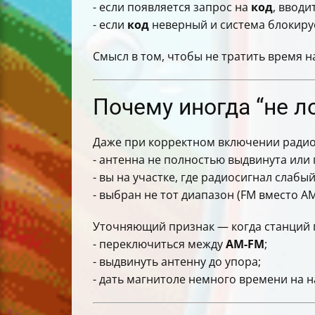
- если появляется запрос на
код
, вводи
- если
код
неверный и система блокируе
Смысл в том, чтобы не тратить время н
Почему иногда “не ло
Даже при корректном включении радио 
- антенна не полностью выдвинута или
- вы на участке, где радиосигнал слабый
- выбран не тот диапазон (FM вместо A
Уточняющий признак — когда станций п
- переключиться между
AM-FM
;
- выдвинуть антенну до упора;
- дать магнитоле немного времени на н