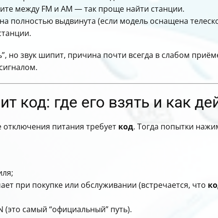
чите между FM и AM — так проще найти станции.
енна полностью выдвинута (если модель оснащена телеск
станции.
ть”, но звук шипит, причина почти всегда в слабом приём
 сигналом.
т код: где его взять и как д
е отключения питания требует
код
. Тогда попытки нажи
иля;
чает при покупке или обслуживании (встречается, что
ко
N (это самый “официальный” путь).