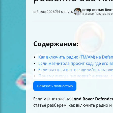
автор статьи: Вик
📅
3 мая 2026
⏱
4 минуты
Инженер / мастер по 
Содержание:
Как включить радио (FM/AM) на Defe
Если магнитола просит код: где его в
Если вы только что ездили/останавли
Почему иногда “не ловит”: антенна, 
Про “инструкцию” и где искать точн
Показать полностью
Итог: короткая схема действий
Если магнитола на
Land Rover Defende
статье разберём, как включить радио и 