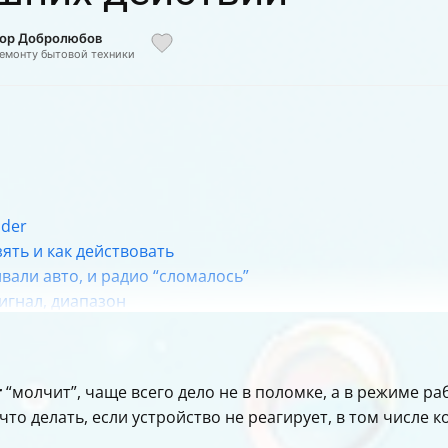
тор Добролюбов
ремонту бытовой техники
nder
зять и как действовать
вали авто, и радио “сломалось”
сигнал, диапазон
ые команды
r
“молчит”, чаще всего дело не в поломке, а в режиме ра
что делать, если устройство не реагирует, в том числе к