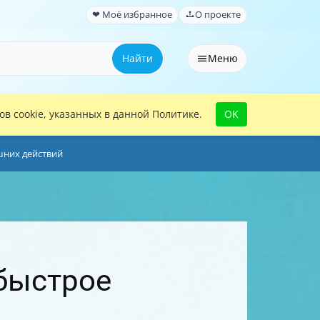
❤ Моё избранное
О проекте
Найти
Меню
в cookie, указанных в данной Политике.
OK
шних действий
 быстрое