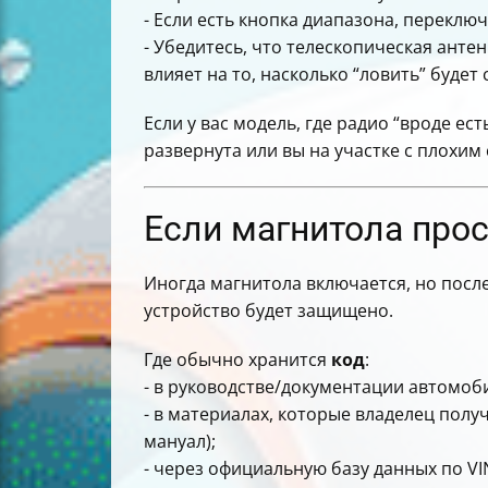
- Если есть кнопка диапазона, переклю
- Убедитесь, что телескопическая ант
влияет на то, насколько “ловить” будет 
Если у вас модель, где радио “вроде ес
развернута или вы на участке с плохим
Если магнитола проси
Иногда магнитола включается, но посл
устройство будет защищено.
Где обычно хранится
код
:
- в руководстве/документации автомоб
- в материалах, которые владелец полу
мануал);
- через официальную базу данных по VI