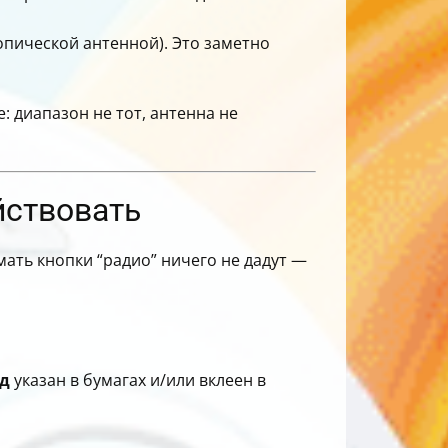
опической антенной). Это заметно
е: диапазон не тот, антенна не
ействовать
мать кнопки “радио” ничего не дадут —
д
указан в бумагах и/или вклеен в