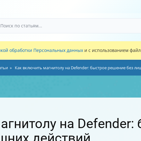
кой обработки Персональных данных
и с использованием файло
атьи
Как включить магнитолу на Defender: быстрое решение без ли
агнитолу на Defender:
шних действий