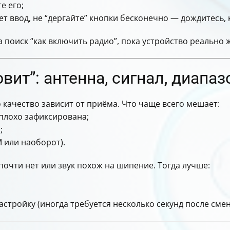
те его;
т ввод, не “дергайте” кнопки бесконечно — дождитесь, 
а поиск “как включить радио”, пока устройство реально 
вит”: антенна, сигнал, диапаз
качество зависит от приёма. Что чаще всего мешает:
 плохо зафиксирована;
;
M или наоборот).
очти нет или звук похож на шипение. Тогда лучше:
астройку (иногда требуется несколько секунд после сме