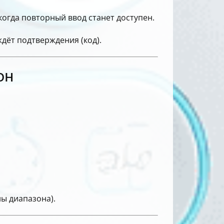
когда повторный ввод станет доступен.
ждёт подтверждения (код).
он
ны диапазона).