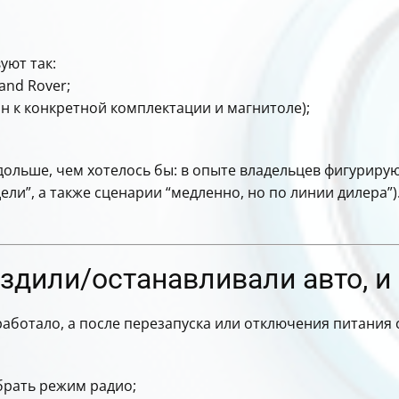
а
уют так:
and Rover;
н к конкретной комплектации и магнитоле);
дольше, чем хотелось бы: в опыте владельцев фигуриру
ели”, а также сценарии “медленно, но по линии дилера”)
ездили/останавливали авто, и
 работало, а после перезапуска или отключения питания
брать режим радио;