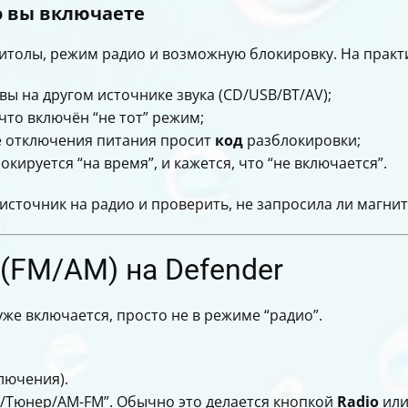
о вы включаете
итолы, режим радио и возможную блокировку. На практик
вы на другом источнике звука (CD/USB/BT/AV);
что включён “не тот” режим;
ле отключения питания просит
код
разблокировки;
кируется “на время”, и кажется, что “не включается”.
сточник на радио и проверить, не запросила ли магнит
(FM/AM) на Defender
же включается, просто не в режиме “радио”.
лючения).
io/Тюнер/AM-FM”. Обычно это делается кнопкой
Radio
или