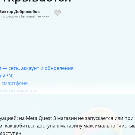
 Виктор Добролюбов
р по ремонту бытовой техники
 — сеть, аккаунт и обновления
з VPN)
а смартфоне
N не получается
чили проблемы с сетью
о, APK отдельно
план “без VPN”
уацией: на Meta Quest 3 магазин не запускается или при
м, как добиться доступа к магазину максимально “чисты
едоступен.