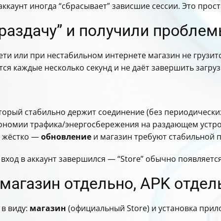
ккаунт иногда “сбрасывает” зависшие сессии. Это прос
раздачу” и получили проблем
сети или при нестабильном интернете магазин не грузит
ся каждые несколько секунд и не даёт завершить загруз
оторый стабильно держит соединение (без периодическ
экономии трафика/энергосбережения на раздающем устр
м жёстко —
обновление
и магазин требуют стабильной 
вход в аккаунт завершился — “Store” обычно появляется
магазин отдельно, APK отдел
 в виду:
магазин
(официальный Store) и установка при