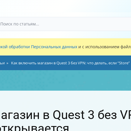
кой обработки Персональных данных
и с использованием файло
тьи
Как включить магазин в Quest 3 без VPN: что делать, если “Store”
газин в Quest 3 без VP
 открывается