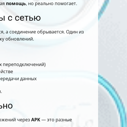
тая
помощь
, но реально помогает.
ы с сетью
ся, а соединение обрывается. Один из
ку обновлений.
их переподключений)
ойстве
передачи данных
.
ьно
ложений через
APK
— это разные