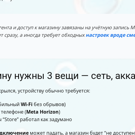
ента и доступ к магазину завязаны на учётную запись M
т сразу, а иногда требует обходных
настроек вроде см
ину нужны 3 вещи — сеть, акк
рылся, устройству обычно требуется:
абильный
Wi‑Fi
без обрывов)
 телефоне (
Meta Horizon
)
ы “Store” работал как задумано
дключение
может падать, а магазин будет “не доступен