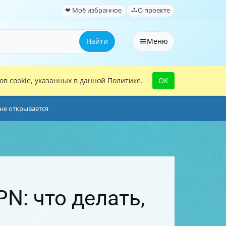
❤ Моё избранное
О проекте
Найти
Меню
в cookie, указанных в данной Политике.
OK
 не открывается
N: что делать,