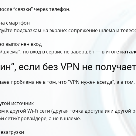
осле “связки” через телефон.
 на смартфон
едуйте подсказкам на экране: сопряжение шлема и теле
ьно выполнен вход
/шлема”, но вход в сервис не завершён — в итоге
катал
ин”, если без VPN не получае
учаев проблема не в том, что “VPN нужен всегда”, а в то
угой источник
 другой Wi‑Fi сети (другая точка доступа или другой ро
й сети/провайдере, а не в шлеме.
езагрузки