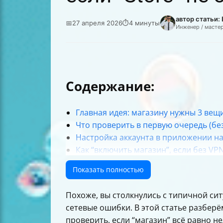
автор статьи:
📅
27 апреля 2026
⏱
4 минуты
Инженер / масте
Содержание:
Главная идея: магазину нужны 3 вещи
Что проверить в первую очередь (бе
Настройка аккаунта в приложении н
Как “включить магазин”, если без VP
Если вы пробовали “раздачу” и полу
Показать полностью
Сторонние способы: магазин отдельн
Как действовать по шагам: короткий 
Похоже, вы столкнулись с типичной сит
Итог
сетевые ошибки. В этой статье разберё
проверить, если “магазин” всё равно н