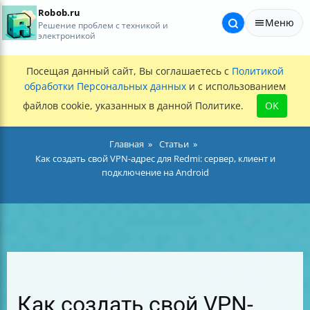
Robob.ru
Меню
Решение проблем с техникой и
электроникой
Посещая данный сайт, Вы соглашаетесь с
Политикой
обработки Персональных данных
и с использованием
файлов cookie, указанных в данной Политике.
OK
Главная
Статьи
Как создать свой VPN-адрес для Redmi: сервер, клиент и
подключение на Android
Как создать свой VPN-