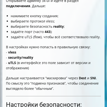
Открываете админку 3x-ui и идёте в раздел
подключения
. Дальше:
нажимаете кнопку создания;
выбираете протокол vless;
выбираете безопасность
reality
;
задаёте порт (часто
443
);
задаёте uTLS (flow), чтобы всё соответствовало reality.
В настройках нужно попасть в правильную связку:
-
vless
-
security/reality
-
uTLS
(в интерфейсе это поле зависит от версии и
отображения)
Дальше настраивается “маскировка” через
Dest
и
SNI
.
По смыслу это “подмена признаков”, чтобы соединение
выглядело более “обычным”.
Настройки безопасности: