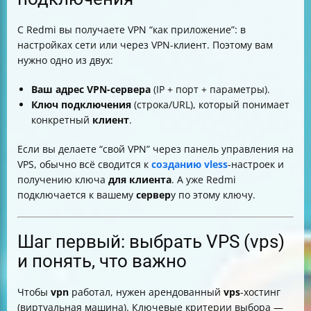
С Redmi вы получаете VPN “как приложение”: в
настройках сети или через VPN-клиент. Поэтому вам
нужно одно из двух:
Ваш адрес VPN-сервера
(IP + порт + параметры).
Ключ подключения
(строка/URL), который понимает
конкретный
клиент
.
Если вы делаете “свой VPN” через панель управления на
VPS, обычно всё сводится к
созданию vless
-настроек и
получению ключа
для клиента
. А уже Redmi
подключается к вашему
сервер
у по этому ключу.
Шаг первый: выбрать VPS (vps)
и понять, что важно
Чтобы
vpn
работал, нужен арендованный
vps
-хостинг
(виртуальная машина). Ключевые критерии выбора —