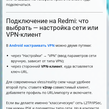
подключаться.
Подключение на Redmi: что
выбрать — настройка сети или
VPN-клиент
В
Android настраивать VPN
можно двумя путями:
через “Настройки” → “VPN” (ввод параметров сети
вручную, зависит от типа VPN);
через сторонний
VPN-клиент
, куда вставляется
ключ-URL.
Для современных vless/reality схем чаще удобнее
второй путь: ставите
v2ray
-совместимый клиент,
добавляете профиль по URL/импорту и включаете.
Если вы делаете именно “классическую” сеть L2TP/IPSec,
там нужны PSK и параметры типа сети. Но в контексте