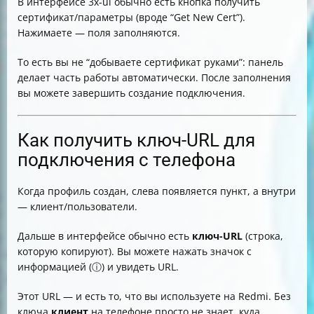
В интерфейсе 3x-ui обычно есть кнопка получить
сертификат/параметры (вроде “Get New Cert”).
Нажимаете — поля заполняются.
То есть вы не “добываете сертификат руками”: панель
делает часть работы автоматически. После заполнения
вы можете завершить создание подключения.
Как получить ключ-URL для
подключения с телефона
Когда профиль создан, слева появляется пункт, а внутри
— клиент/пользователи.
Дальше в интерфейсе обычно есть
ключ-URL
(строка,
которую копируют). Вы можете нажать значок с
информацией (ⓘ) и увидеть URL.
Этот URL — и есть то, что вы используете на Redmi. Без
ключа
клиент
на телефоне просто не знает, куда