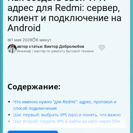
адрес для Redmi: сервер,
клиент и подключение на
Android
📅
1 мая 2026
⏱
6 минут
автор статьи: Виктор Добролюбов
Инженер / мастер по ремонту бытовой техники
Содержание:
Что именно нужно “для Redmi”: адрес, протокол и
способ подключения
Шаг первый: выбрать VPS (vps) и понять, что важно
Шаг второй: создать VPS и зайти на него через SSH
(Windows тоже подходит)