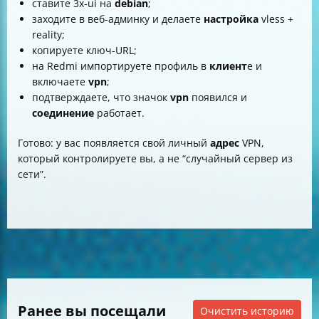
ставите 3x-ui на
debian
;
заходите в веб-админку и делаете
настройка
vless +
reality;
копируете ключ-URL;
на Redmi импортируете профиль в
клиент
е и
включаете
vpn
;
подтверждаете, что значок
vpn
появился и
соединение
работает.
Готово: у вас появляется свой личный
адрес
VPN,
который контролируете вы, а не “случайный сервер из
сети”.
Ранее вы посещали
Очистить историю