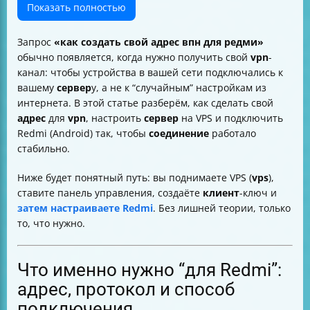
Шаг третий: установить панель (3x-ui) на Debian
Показать полностью
Как собрать ссылку на веб-интерфейс 3x-ui
Вход в 3x-ui: логин и пароль
Запрос
«как создать свой адрес впн для редми»
Шаг четвёртый: создать VPN на базе vless + reality в
обычно появляется, когда нужно получить свой
vpn
-
3x-ui
канал: чтобы устройства в вашей сети подключались к
Настройки безопасности: uTLS/flow и что важно
вашему
сервер
у, а не к “случайным” настройкам из
выбрать
интернета. В этой статье разберём, как сделать свой
Dest и SNI: как задать маскировку под другой сайт
адрес
для
vpn
, настроить
сервер
на VPS и подключить
Где взять сертификат для reality
Redmi (Android) так, чтобы
соединение
работало
Как получить ключ-URL для подключения с телефона
стабильно.
Подключение на Redmi: что выбрать — настройка
сети или VPN-клиент
Ниже будет понятный путь: вы поднимаете VPS (
vps
),
Включение VPN на Android (Redmi): как понять, что
ставите панель управления, создаёте
клиент
-ключ и
работает
затем настраиваете Redmi
. Без лишней теории, только
Что делать, если не подключается: быстрые
то, что нужно.
проверки
Как поделиться “вашим” VPN без общей
ответственности
Что именно нужно “для Redmi”:
Итог: короткий маршрут “от VPS до Redmi”
адрес, протокол и способ
подключения