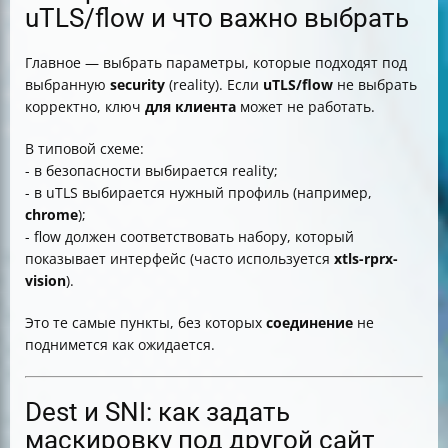
uTLS/flow и что важно выбрать
Главное — выбрать параметры, которые подходят под
выбранную
security
(reality). Если
uTLS/flow
не выбрать
корректно, ключ
для клиента
может не работать.
В типовой схеме:
- в безопасности выбирается reality;
- в uTLS выбирается нужный профиль (например,
chrome
);
- flow должен соответствовать набору, который
показывает интерфейс (часто используется
xtls-rprx-
vision
).
Это те самые пункты, без которых
соединение
не
поднимется как ожидается.
Dest и SNI: как задать
маскировку под другой сайт