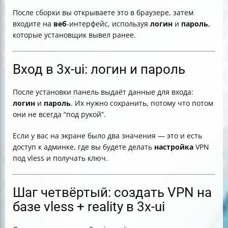
После сборки вы открываете это в браузере, затем
входите на
веб
-интерфейс, используя
логин
и
пароль
,
которые установщик вывел ранее.
Вход в 3x-ui: логин и пароль
После установки панель выдаёт данные для входа:
логин
и
пароль
. Их нужно сохранить, потому что потом
они не всегда “под рукой”.
Если у вас на экране было два значения — это и есть
доступ к админке, где вы будете делать
настройка
VPN
под vless и получать ключ.
Шаг четвёртый: создать VPN на
базе vless + reality в 3x-ui