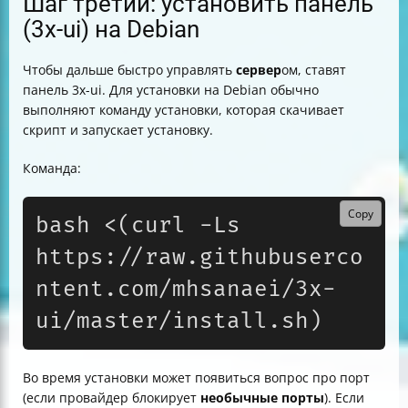
Шаг третий: установить панель
(3x-ui) на Debian
Чтобы дальше быстро управлять
сервер
ом, ставят
панель 3x-ui. Для установки на Debian обычно
выполняют команду установки, которая скачивает
скрипт и запускает установку.
Команда:
Copy
bash <(curl -Ls 
https://raw.githubuserco
ntent.com/mhsanaei/3x-
Во время установки может появиться вопрос про порт
(если провайдер блокирует
необычные порты
). Если