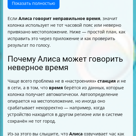
Как проверить, что время и будильник стоят
Показать полностью
правильно
Как поставить будильник на колонке с Алисой с
Если
Алиса говорит неправильное время
, значит
учётом корректного времени
колонка использует не тот часовой пояс или неверно
Частые ситуации: почему «перезагрузка» не решает
привязано местоположение. Ниже — простой план, как
проблему
исправить это через приложение и как проверить
Полезно знать: «умный дом» и другие функции
результат по голосу.
станции (пока вы настраиваете)
Почему Алиса может говорить
неверное время
Чаще всего проблема не в «настроениях»
станция
и не
в сети, а в том, что
время
берётся из данных, которые
колонка получает автоматически. Автоопределение
опирается на местоположение, но иногда оно
срабатывает некорректно — например, когда
устройство находится в другом регионе или в системе
сохранён не тот город.
Из-за этого вы слышите, что
Алиса
озвучивает час как