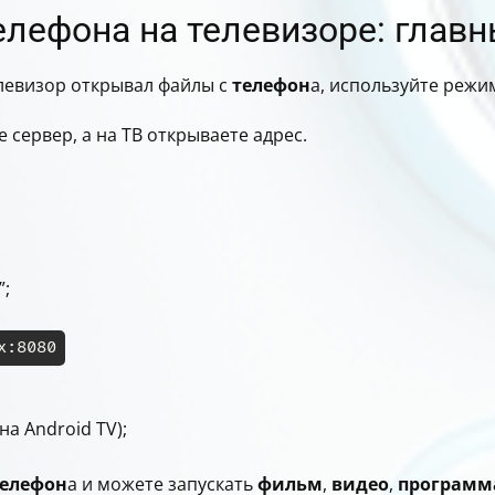
елефона на телевизоре: главн
елевизор открывал файлы с
телефон
а, используйте режи
е сервер, а на ТВ открываете адрес.
”;
x:8080
на Android TV);
телефон
а и можете запускать
фильм
,
видео
,
программ