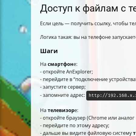
Доступ к файлам с т
Если цель — получить ссылку, чтобы т
Логика такая: вы на телефоне запускает
Шаги
На
смартфон
е:
- откройте AnExplorer;
- перейдите в “подключение устройства
- запустите сервер;
- запомните адрес:
http://192.168.x.
На
телевизор
е:
- откройте браузер (Chrome или аналог 
- перейдите по этому адресу;
- дальше вы видите файловую систему