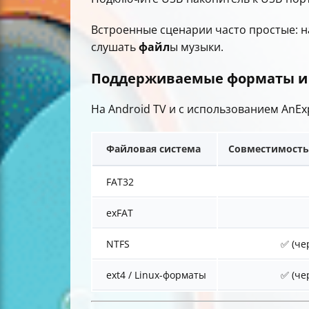
Встроенные сценарии часто простые: 
слушать
файл
ы музыки.
Поддерживаемые форматы и 
На Android TV и с использованием AnEx
Файловая система
Совместимость 
FAT32
exFAT
NTFS
✅ (че
ext4 / Linux-форматы
✅ (че