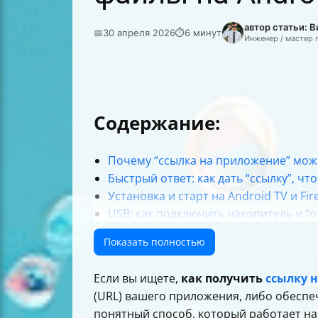
автор статьи: 
📅
30 апреля 2026
⏱
6 минут
Инженер / мастер 
Содержание:
Почему “ссылка на приложение” мож
Быстрый ответ: как дать “ссылку”, ч
Установка и старт на Android TV и Fir
USB: как подключить накопитель и “о
Доступ к файлам с телефона на телев
Показать полностью
Сеть: как открыть NAS или общие па
Внутренняя память ТВ: где искать “За
Если вы ищете,
как получить
ссылку 
Чем AnExplorer открывает файлы на 
(URL) вашего приложения, либо обесп
Где найти “ссылку” именно на ТВ-при
понятный способ, который работает н