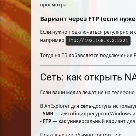
просмотра.
Вариант через FTP (если нуже
Если нужно подключаться регулярно и с
например
.
ftp://192.168.x.x:2221
Тогда на ТВ добавляется подключение F
Сеть: как открыть N
Если ваши медиа лежат не на телефоне,
В AnExplorer для
сеть
-доступа использу
-
SMB
— для общих ресурсов Windows и
-
FTP
— как универсальный вариант для 
Подключение обычно состоит из: