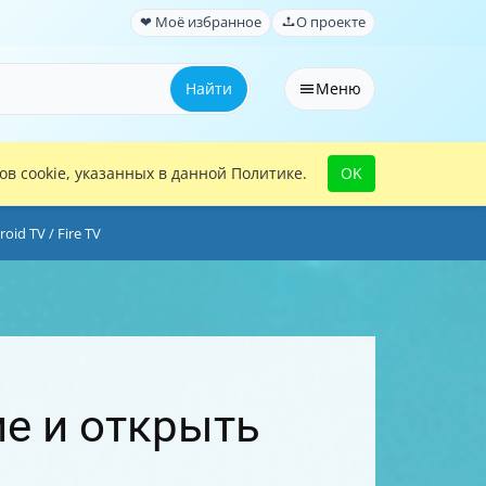
❤ Моё избранное
О проекте
Найти
Меню
в cookie, указанных в данной Политике.
OK
id TV / Fire TV
е и открыть