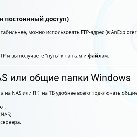
н постоянный доступ)
табильнее, можно использовать FTP-адрес (в AnExplorer
TP и вы получаете “путь” к папкам и
файл
ам.
AS или общие папки Windows
 а на NAS или ПК, на ТВ удобнее всего подключать общие
ют:
 NAS;
сервера.