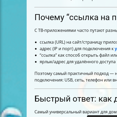
Приложения для просмотра ТВ на And
Принцип выбора: чтобы не ошибить
Почему “ссылка на 
С ТВ-приложениями часто путают разн
ссылка (URL) на сайт/страницу прило
адрес (IP и порт) для подключения к
“ссылка” как способ открыть файл ил
ярлык/адрес для удалённого доступа 
Поэтому самый практичный подход — не
подключения: USB, сеть, телефон или в
Быстрый ответ: как 
Самый универсальный вариант для дом