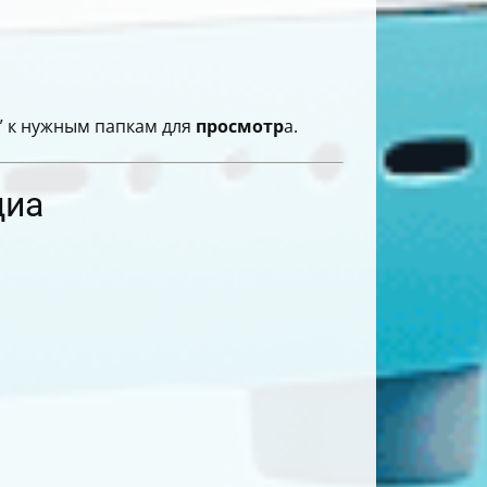
” к нужным папкам для
просмотр
а.
диа