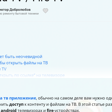
Виктор Добролюбов
по ремонту бытовой техники
ет быть неочевидной
тобы открыть файлы на ТВ
e TV
ткрыть по ссылке” на телевизоре
изоре: главный “URL-путь”
пки Windows
грузки” и медиа
на тв приложение
, обычно на самом деле вам нужно одн
телевизоре
ечить
доступ
к контенту и файлам на ТВ. В этой статье р
ложение (URL на странице)
а
android
телевизорах и
fire
-устройствах.