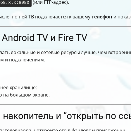
(или FTP-адрес).
168.x.x:8080
ысле: по ней ТВ подключается к вашему
телефон
и пока
Android TV и Fire TV
ывать локальные и сетевые ресурсы лучше, чем встроенн
м и подключениям.
еннее хранилище;
о на большом экране.
 накопитель и “открыть по сс
у телевизора и откройте его в файловом приложении.