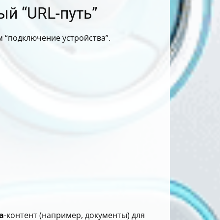
ый “URL-путь”
м “подключение устройства”.
а
-контент (например, документы) для