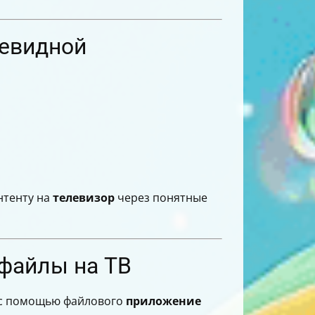
чевидной
нтенту на
телевизор
через понятные
 файлы на ТВ
с помощью файлового
приложение