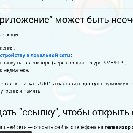
roid: что выбрать бесплатно и по качеству
ся
приложение” может быть нео
ые вещи:
жения;
устройству в локальной сети
;
и папку на телевизоре (через общий ресурс, SMB/FTP);
к медиатеке.
 только “искать URL”, а настроить
доступ
к нужному ко
нутренняя память.
дать “ссылку”, чтобы открыть
ашней сети — открыть файлы с телефона на
телевизор