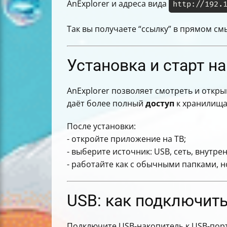
AnExplorer и адреса вида
http://192.
Так вы получаете “ссылку” в прямом см
Установка и старт на 
AnExplorer позволяет смотреть и откр
даёт более полный
доступ
к хранилища
После установки:
- откройте приложение на ТВ;
- выберите источник: USB, сеть, внутр
- работайте как с обычными папками, н
USB: как подключить
Подключите USB-накопитель к USB-порт