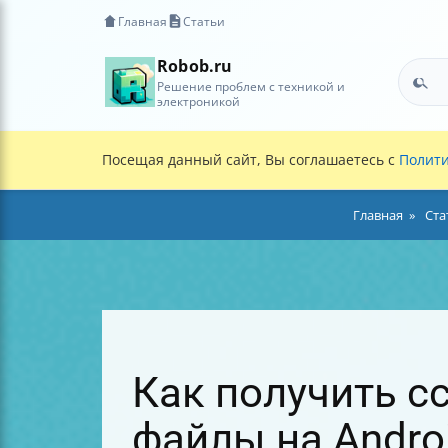
Главная
Статьи
Robob.ru
Решение проблем с техникой и
электроникой
Посещая данный сайт, Вы соглашаетесь с
Полити
Главная
Ста
Как получить с
файлы на Androi