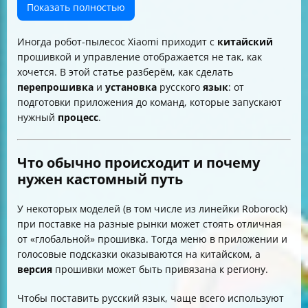
Какие риски у перепрошивки и что может пойти не
Показать полностью
так
Короткая шпаргалка (по смыслу, без лишнего)
Иногда робот-пылесос Xiaomi приходит с
китайский
Итог
прошивкой и управление отображается не так, как
хочется. В этой статье разберём, как сделать
перепрошивка
и
установка
русского
язык
: от
подготовки приложения до команд, которые запускают
нужный
процесс
.
Что обычно происходит и почему
нужен кастомный путь
У некоторых моделей (в том числе из линейки Roborock)
при поставке на разные рынки может стоять отличная
от «глобальной» прошивка. Тогда меню в приложении и
голосовые подсказки оказываются на китайском, а
версия
прошивки может быть привязана к региону.
Чтобы поставить русский язык, чаще всего используют