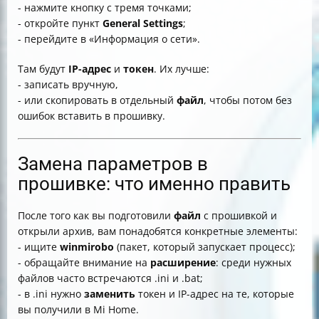
- нажмите кнопку с тремя точками;
- откройте пункт
General Settings
;
- перейдите в «Информация о сети».
Там будут
IP-адрес
и
токен
. Их лучше:
- записать вручную,
- или скопировать в отдельный
файл
, чтобы потом без
ошибок вставить в прошивку.
Замена параметров в
прошивке: что именно править
После того как вы подготовили
файл
с прошивкой и
открыли архив, вам понадобятся конкретные элементы:
- ищите
winmirobo
(пакет, который запускает процесс);
- обращайте внимание на
расширение
: среди нужных
файлов часто встречаются .ini и .bat;
- в .ini нужно
заменить
токен и IP-адрес на те, которые
вы получили в Mi Home.