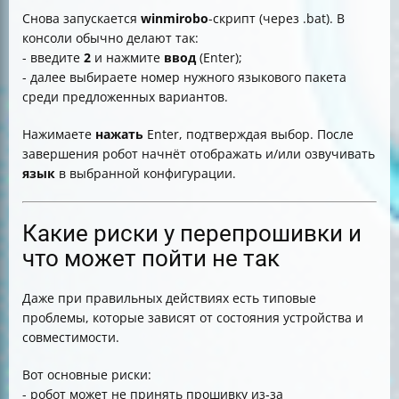
Снова запускается
winmirobo
-скрипт (через .bat). В
консоли обычно делают так:
- введите
2
и нажмите
ввод
(Enter);
- далее выбираете номер нужного языкового пакета
среди предложенных вариантов.
Нажимаете
нажать
Enter, подтверждая выбор. После
завершения робот начнёт отображать и/или озвучивать
язык
в выбранной конфигурации.
Какие риски у перепрошивки и
что может пойти не так
Даже при правильных действиях есть типовые
проблемы, которые зависят от состояния устройства и
совместимости.
Вот основные риски:
- робот может не принять прошивку из‑за