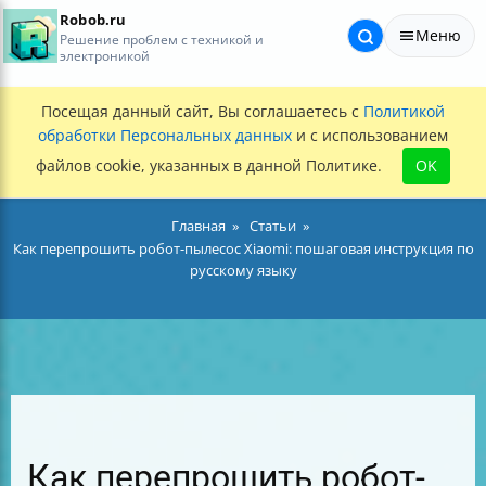
Robob.ru
Меню
Решение проблем с техникой и
электроникой
Посещая данный сайт, Вы соглашаетесь с
Политикой
обработки Персональных данных
и с использованием
файлов cookie, указанных в данной Политике.
OK
Главная
Статьи
Как перепрошить робот-пылесос Xiaomi: пошаговая инструкция по
русскому языку
Как перепрошить робот-