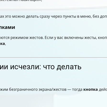
ах это можно делать сразу через пункты в меню, без д
опками
ются режимом жестов. Если у вас включены жесты, кноп
пка
,
ии исчезли: что делать
ежим безграничного экрана/жестов — тогда
кнопка
дейс