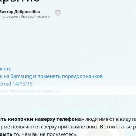
 Виктор Добролюбов
р по ремонту бытовой техники
няете
к на Samsung и поменять порядок значков
roid 14/15/16
ь неиспользуемые функции
ы (если она мешает)
настройка панели навигации
делать
ть кнопочки наверху телефона»
люди имеют в виду п
мо сейчас)
которые появляются сверху при свайпе вниз. В этой статье
крыть
то, чем вы не пользуетесь.