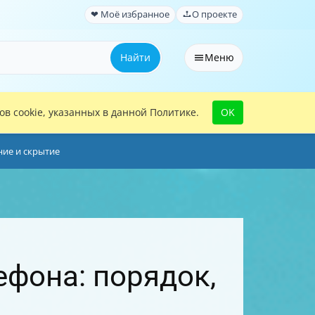
❤ Моё избранное
О проекте
Найти
Меню
в cookie, указанных в данной Политике.
OK
ние и скрытие
ефона: порядок,