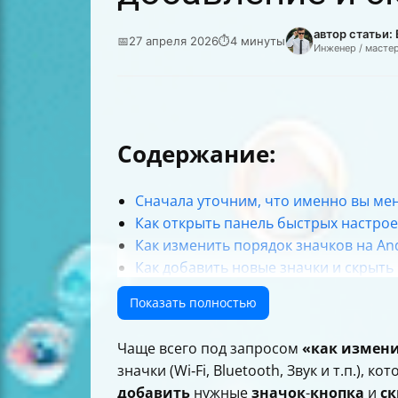
автор статьи:
📅
27 апреля 2026
⏱
4 минуты
Инженер / масте
Содержание:
Сначала уточним, что именно вы ме
Как открыть панель быстрых настрое
Как изменить порядок значков на And
Как добавить новые значки и скрыт
Отключение панели выбора SIM-карт
Показать полностью
Если вы имели в виду кнопки снизу: 
Если кнопки навигации исчезли: что 
Чаще всего под запросом
«как измени
Короткая шпаргалка (что делать пря
значки (Wi‑Fi, Bluetooth, Звук и т.п.), 
добавить
нужные
значок
-
кнопка
и
с