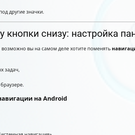
под другие значки.
у кнопки снизу: настройка па
е, возможно вы на самом деле хотите поменять
навигац
х задач,
браузере.
навигации на Android
Системная навигация»,