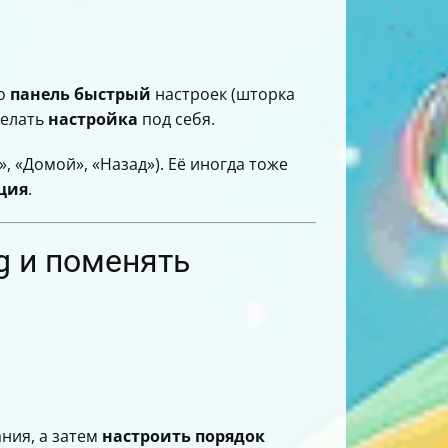
то
панель быстрый
настроек (шторка
делать
настройка
под себя.
, «Домой», «Назад»). Её иногда тоже
ция
.
g и поменять
ания, а затем
настроить
порядок