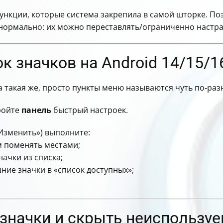
ункции, которые система закрепила в самой шторке. Поэ
нормально: их можно переставлять/ограниченно настраи
к значков на Android 14/15/1
а такая же, просто пункты меню называются чуть по‑раз
кройте
панель
быстрый настроек.
Изменить») выполните:
м поменять местами;
ачки из списка;
ние значки в «список доступных»;
 значки и скрыть неиспользу