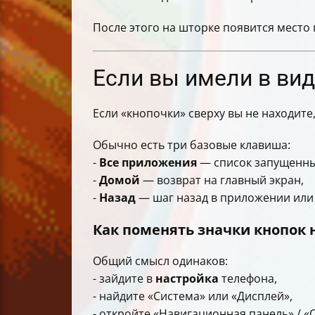
После этого на шторке появится место 
Если вы имели в вид
Если «кнопочки» сверху вы не находит
Обычно есть три базовые клавиша:
-
Все приложения
— список запущенны
-
Домой
— возврат на главный экран,
-
Назад
— шаг назад в приложении или 
Как поменять значки кнопок 
Общий смысл одинаков:
- зайдите в
настройка
телефона,
- найдите «Система» или «Дисплей»,
- откройте «Навигационная панель» / «