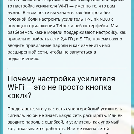
Как изменить имя расширенной сети и зачем это
то настройка усилителя Wi-Fi — именно то, что вам
нужно?
нужно. В этом посте вы узнаете, как быстро и без
Что делать, если нужная сеть не отображается в
головной боли настроить усилитель TP-Link N300 с
списке доступных?
помощью приложения Tether и веб-интерфейса. Мы
Как скрыть SSID расширенной сети?
разберёмся, какие модели поддерживают настройку, как
Как войти в веб-интерфейс усилителя?
правильно выбрать сети 2,4 ГГц и 5 ГГц, почему важно
Дополнительные советы после настройки
вводить правильные пароли и как изменить имя
Таблица моделей усилителей с поддержкой
расширенной сети, чтобы не запутаться в
настройки через Tether и веб-интерфейс
подключениях.
Где найти подробные инструкции и руководства?
Итог
Почему настройка усилителя
Wi-Fi — это не просто кнопка
«вкл»?
Представьте, что у вас есть супергеройский усилитель
сигнала, но он не знает, какую сеть расширять. Или вы
вводите пароль с ошибкой, и усилитель, как упрямый
кот, отказывается работать. Или же имена сетей