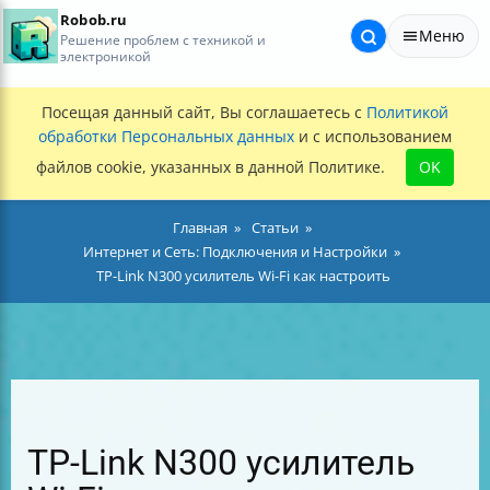
Robob.ru
Меню
Решение проблем с техникой и
электроникой
Посещая данный сайт, Вы соглашаетесь с
Политикой
обработки Персональных данных
и с использованием
файлов cookie, указанных в данной Политике.
OK
Главная
Статьи
Интернет и Сеть: Подключения и Настройки
TP-Link N300 усилитель Wi-Fi как настроить
TP-Link N300 усилитель