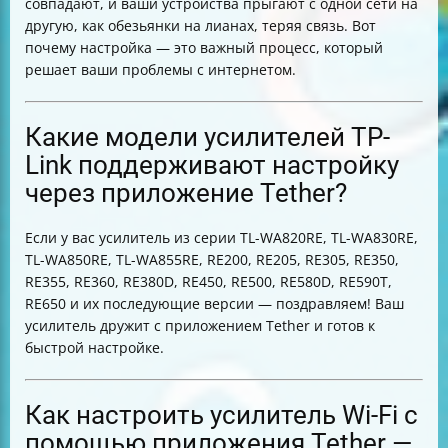
совпадают, и ваши устройства прыгают с одной сети на
другую, как обезьянки на лианах, теряя связь. Вот
почему настройка — это важный процесс, который
решает ваши проблемы с интернетом.
Какие модели усилителей TP-
Link поддерживают настройку
через приложение Tether?
Если у вас усилитель из серии TL-WA820RE, TL-WA830RE,
TL-WA850RE, TL-WA855RE, RE200, RE205, RE305, RE350,
RE355, RE360, RE380D, RE450, RE500, RE580D, RE590T,
RE650 и их последующие версии — поздравляем! Ваш
усилитель дружит с приложением Tether и готов к
быстрой настройке.
Как настроить усилитель Wi-Fi с
помощью приложения Tether —