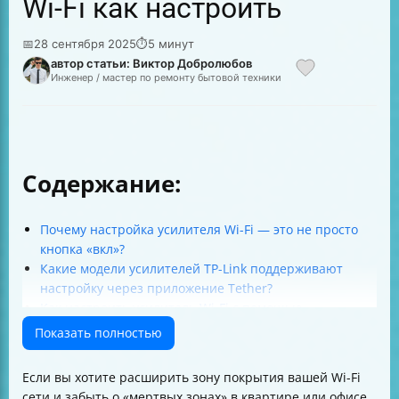
Wi-Fi как настроить
📅
28 сентября 2025
⏱
5 минут
автор статьи: Виктор Добролюбов
Инженер / мастер по ремонту бытовой техники
Содержание:
Почему настройка усилителя Wi-Fi — это не просто
кнопка «вкл»?
Какие модели усилителей TP-Link поддерживают
настройку через приложение Tether?
Как настроить усилитель Wi-Fi с помощью
приложения Tether — пошагово
Показать полностью
Почему забыть сеть основного роутера на время
настройки — хорошая идея?
Если вы хотите расширить зону покрытия вашей Wi-Fi
Как выбрать сети 2,4 ГГц и 5 ГГц и зачем это нужно?
сети и забыть о «мертвых зонах» в квартире или офисе,