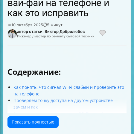
вай-фай на телефоне и
как это исправить
📅
10 октября 2025
⏱
5 минут
автор статьи: Виктор Добролюбов
Инженер / мастер по ремонту бытовой техники
Содержание:
Как понять, что сигнал Wi-Fi слабый и проверить это
на телефоне
Проверяем точку доступа на другом устройстве —
зачем и как
Аппаратные причины, почему Wi-Fi не работает в
смартфоне
Показать полностью
Что делать при программных сбоях Wi-Fi на телефоне
Сброс настроек сети — что это и как помогает