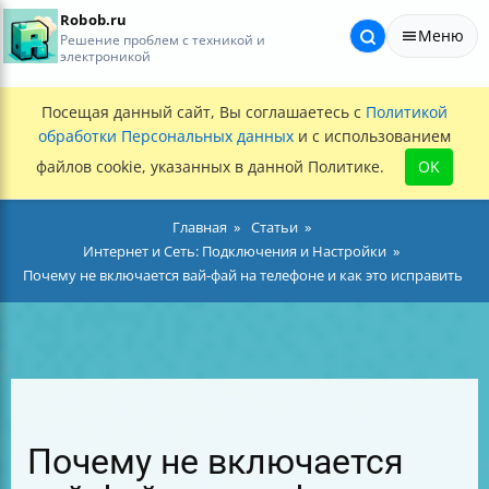
Robob.ru
Меню
Решение проблем с техникой и
электроникой
Посещая данный сайт, Вы соглашаетесь с
Политикой
обработки Персональных данных
и с использованием
файлов cookie, указанных в данной Политике.
OK
Главная
Статьи
Интернет и Сеть: Подключения и Настройки
Почему не включается вай-фай на телефоне и как это исправить
Почему не включается