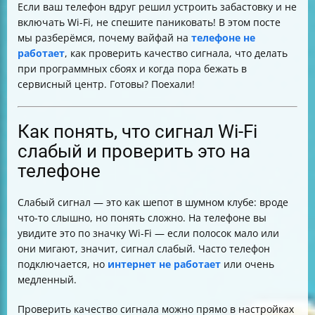
Если ваш телефон вдруг решил устроить забастовку и не
Что делать, если после перезагрузки Wi-Fi всё равно
включать Wi-Fi, не спешите паниковать! В этом посте
не подключается
мы разберёмся, почему вайфай на
телефоне не
Когда пора к мастеру: признаки серьёзных проблем с
работает
, как проверить качество сигнала, что делать
Wi-Fi
при программных сбоях и когда пора бежать в
Как выбрать надёжный сервисный центр для
сервисный центр. Готовы? Поехали!
ремонта Wi-Fi
Что подготовить перед сдачей телефона в ремонт
Как минимизировать риски потери данных перед
Как понять, что сигнал Wi-Fi
ремонтом
слабый и проверить это на
Вопросы, которые стоит задать мастеру перед
телефоне
ремонтом
Почему самостоятельный ремонт Wi-Fi опасен
Обновления ПО и ОС, которые помогают вернуть Wi-
Слабый сигнал — это как шепот в шумном клубе: вроде
Fi к жизни
что-то слышно, но понять сложно. На телефоне вы
Альтернативные способы доступа в интернет, если
увидите это по значку Wi-Fi — если полосок мало или
Wi-Fi не работает
они мигают, значит, сигнал слабый. Часто телефон
Итоговая таблица действий при проблемах с Wi-Fi на
подключается, но
интернет не работает
или очень
телефоне
медленный.
Проверить качество сигнала можно прямо в настройках