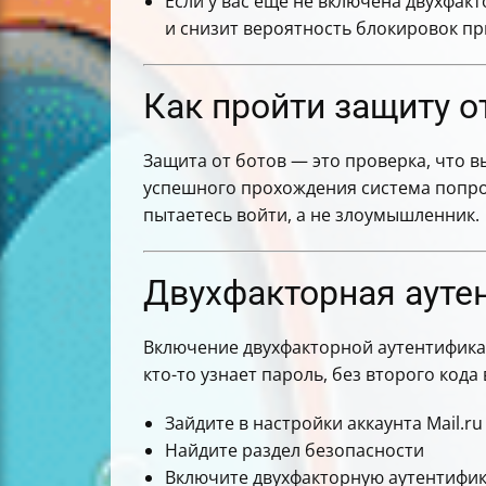
Если у вас ещё не включена двухфак
и снизит вероятность блокировок пр
Как пройти защиту о
Защита от ботов — это проверка, что 
успешного прохождения система попрос
пытаетесь войти, а не злоумышленник.
Двухфакторная ауте
Включение двухфакторной аутентификаци
кто-то узнает пароль, без второго кода
Зайдите в настройки аккаунта Mail.ru
Найдите раздел безопасности
Включите двухфакторную аутентифик