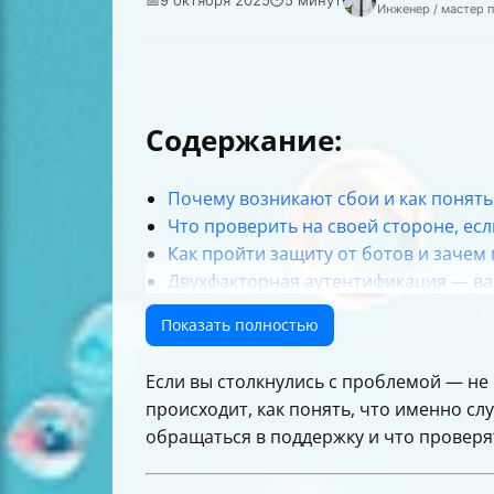
Инженер / мастер 
Содержание:
Почему возникают сбои и как понят
Что проверить на своей стороне, есл
Как пройти защиту от ботов и зачем
Двухфакторная аутентификация — ва
Что делать, если после всех попыток
Показать полностью
Как быстро получить ответ от подде
Как правильно формулировать сообщ
Если вы столкнулись с проблемой — не п
Структура страницы статуса сбоев
происходит, как понять, что именно слу
Учет региональных особенностей и 
обращаться в поддержку и что проверят
Итоговая памятка, если не можете вой