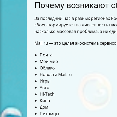
Почему возникают с
За последний час в разных регионах Рос
сбоев нормируется на численность насе
насколько массовая проблема, а не ед
Mail.ru — это целая экосистема сервисо
Почта
Мой мир
Облако
Новости Mail.ru
Игры
Авто
Hi-Tech
Кино
Дом
Питомцы