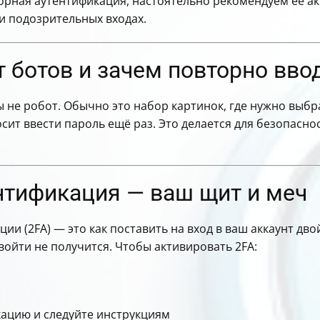
торная аутентификация, настоятельно рекомендуем её а
и подозрительных входах.
т ботов и зачем повторно вво
вы не робот. Обычно это набор картинок, где нужно выб
ит ввести пароль ещё раз. Это делается для безопасно
нтификация — ваш щит и меч
и (2FA) — это как поставить на вход в ваш аккаунт дво
 войти не получится. Чтобы активировать 2FA:
ацию и следуйте инструкциям