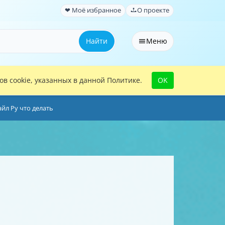
❤ Моё избранное
О проекте
Найти
Меню
в cookie, указанных в данной Политике.
OK
йл Ру что делать