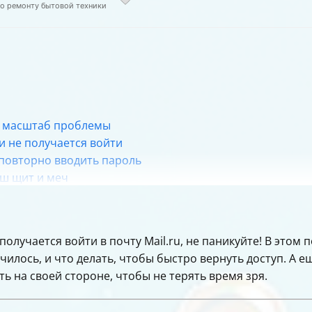
по ремонту бытовой техники
ь масштаб проблемы
и не получается войти
 повторно вводить пароль
ш щит и меч
 войти не получается
ржки и что ожидать
ения и уведомления о статусе проблемы
олучается войти в почту Mail.ru, не паникуйте! В этом 
чилось, и что делать, чтобы быстро вернуть доступ. А 
языка
ь на своей стороне, чтобы не терять время зря.
ти в Mail.ru