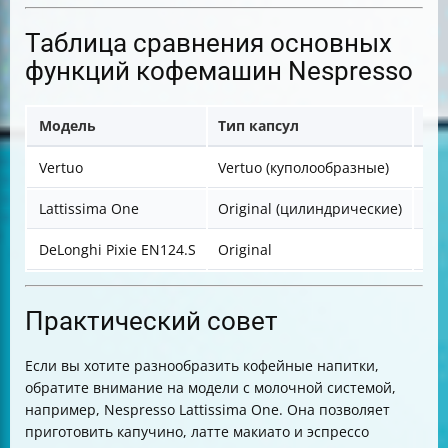
Таблица сравнения основных
функций кофемашин Nespresso
Модель
Тип капсул
Об
Vertuo
Vertuo (куполообразные)
40-
Lattissima One
Original (цилиндрические)
40-
DeLonghi Pixie EN124.S
Original
40-
Практический совет
Если вы хотите разнообразить кофейные напитки,
обратите внимание на модели с молочной системой,
например, Nespresso Lattissima One. Она позволяет
приготовить капучино, латте макиато и эспрессо