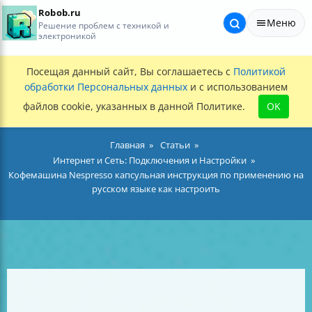
Robob.ru
Меню
Решение проблем с техникой и
электроникой
Посещая данный сайт, Вы соглашаетесь с
Политикой
обработки Персональных данных
и с использованием
файлов cookie, указанных в данной Политике.
OK
Главная
Статьи
Интернет и Сеть: Подключения и Настройки
Кофемашина Nespresso капсульная инструкция по применению на
русском языке как настроить