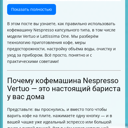
Подготовка кофемашины к первому использованию
Как приготовить кофе в кофемашине Nespresso
Показать полностью
Vertuo
Настройка объёма воды под ваш вкус
В этом посте вы узнаете, как правильно использовать
Какие капсулы подходят для Nespresso Vertuo
кофемашину Nespresso капсульного типа, в том числе
Меры предосторожности при использовании
модели Vertuo и Lattissima One. Мы разберём
кофемашины
технологию приготовления кофе, меры
Очистка и уход за кофемашиной
предосторожности, настройку объёма воды, очистку и
Сброс настроек до заводских
уход за прибором. Всё просто, понятно и с
Что делать, если кофемашина работает неправильно
практическими советами!
Таблица сравнения основных функций кофемашин
Nespresso
Практический совет
Почему кофемашина Nespresso
Как правильно хранить и транспортировать
Vertuo — это настоящий бариста
кофемашину
у вас дома
Заключение
Представьте: вы проснулись, и вместо того чтобы
варить кофе на плите, нажимаете одну кнопку — и в
вашей чашке уже идеальный эспрессо или большой