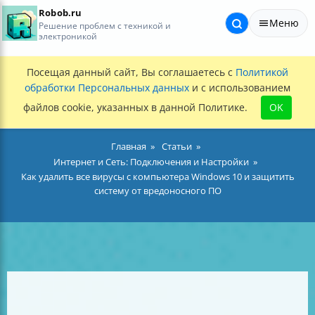
Robob.ru
Меню
Решение проблем с техникой и
электроникой
Посещая данный сайт, Вы соглашаетесь с
Политикой
обработки Персональных данных
и с использованием
файлов cookie, указанных в данной Политике.
OK
Главная
Статьи
Интернет и Сеть: Подключения и Настройки
Как удалить все вирусы с компьютера Windows 10 и защитить
систему от вредоносного ПО