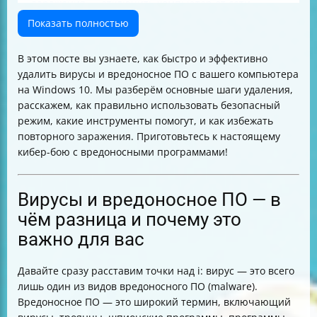
заражения — отключить компьютер от сети
Безопасный режим — ваш лучший друг в борьбе с
Показать полностью
вирусами
Пошаговая инструкция удаления вредоносного ПО на
В этом посте вы узнаете, как быстро и эффективно
Windows 10
удалить вирусы и вредоносное ПО с вашего компьютера
Какие инструменты использовать для удаления
на Windows 10. Мы разберём основные шаги удаления,
вредоносного ПО
расскажем, как правильно использовать безопасный
Особенности удаления вредоносного ПО на Mac
режим, какие инструменты помогут, и как избежать
Как очистить Google Chrome от вредоносного ПО
повторного заражения. Приготовьтесь к настоящему
Что делать, если вредоносное ПО не удаляется
кибер-бою с вредоносными программами!
Как защитить компьютер от повторного заражения
Резюме
Вирусы и вредоносное ПО — в
чём разница и почему это
важно для вас
Давайте сразу расставим точки над i: вирус — это всего
лишь один из видов вредоносного ПО (malware).
Вредоносное ПО — это широкий термин, включающий