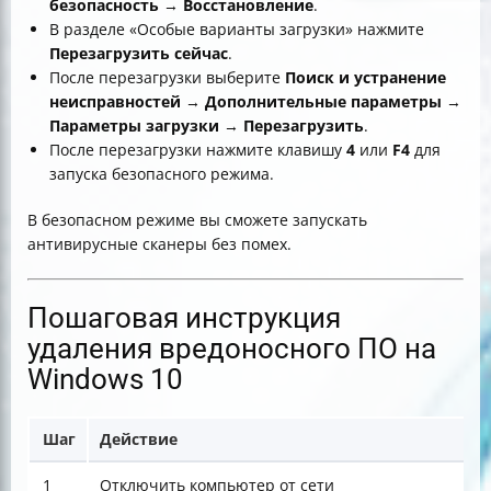
безопасность
→
Восстановление
.
В разделе «Особые варианты загрузки» нажмите
Перезагрузить сейчас
.
После перезагрузки выберите
Поиск и устранение
неисправностей
→
Дополнительные параметры
→
Параметры загрузки
→
Перезагрузить
.
После перезагрузки нажмите клавишу
4
или
F4
для
запуска безопасного режима.
В безопасном режиме вы сможете запускать
антивирусные сканеры без помех.
Пошаговая инструкция
удаления вредоносного ПО на
Windows 10
Шаг
Действие
З
1
Отключить компьютер от сети
П