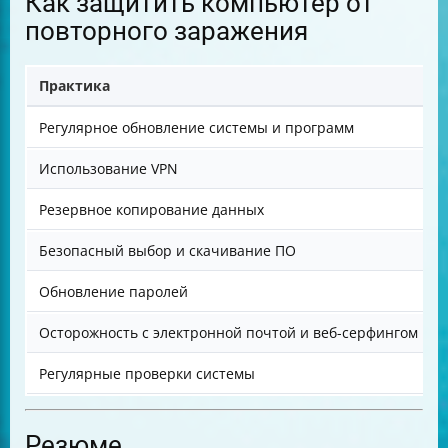
Как защитить компьютер от
повторного заражения
Практика
Регулярное обновление системы и программ
З
Использование VPN
Ш
Резервное копирование данных
П
Безопасный выбор и скачивание ПО
З
Обновление паролей
П
Осторожность с электронной почтой и веб-серфингом
Н
Регулярные проверки системы
И
Резюме