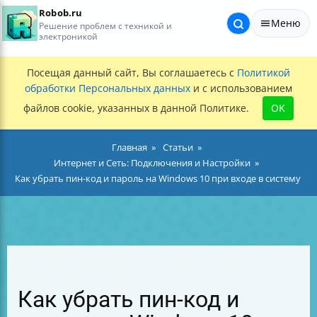
Robob.ru
Меню
Решение проблем с техникой и
электроникой
Посещая данный сайт, Вы соглашаетесь с
Политикой
обработки Персональных данных
и с использованием
файлов cookie, указанных в данной Политике.
OK
Главная
Статьи
Интернет и Сеть: Подключения и Настройки
Как убрать пин-код и пароль на Windows 10 при входе в систему
Как убрать пин-код и