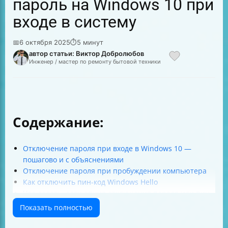
пароль на Windows 10 при
входе в систему
📅
6 октября 2025
⏱
5 минут
автор статьи: Виктор Добролюбов
Инженер / мастер по ремонту бытовой техники
Содержание:
Отключение пароля при входе в Windows 10 —
пошагово и с объяснениями
Отключение пароля при пробуждении компьютера
Как отключить пин-код Windows Hello
Что делать, если опция отключения пароля или пин-
кода отсутствует?
Показать полностью
Безопасность и риски отключения пароля и пин-кода
Альтернативы отключению пароля — баланс