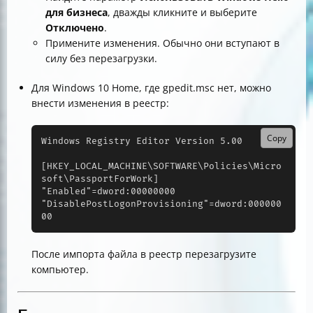
для бизнеса
, дважды кликните и выберите
Отключено
.
Примените изменения. Обычно они вступают в
силу без перезагрузки.
Для Windows 10 Home, где gpedit.msc нет, можно
внести изменения в реестр:
Copy
Windows Registry Editor Version 5.00

[HKEY_LOCAL_MACHINE\SOFTWARE\Policies\Micro
soft\PassportForWork]

"Enabled"=dword:00000000

"DisablePostLogonProvisioning"=dword:000000
00
После импорта файла в реестр перезагрузите
компьютер.