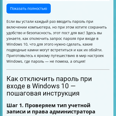
Как отключить пароль при пробуждении компьютера
из сна
Показать полностью
Важные нюансы и риски безопасности
Альтернативы отключению пароля для удобства
Если вы устали каждый раз вводить пароль при
входа
включении компьютера, но при этом хотите сохранить
Проверяем, что автоматический вход работает
удобство и безопасность, этот пост для вас! Здесь вы
Что делать, если параметры входа заблокированы
узнаете, как отключить запрос пароля при входе в
политикой организации
Windows 10, что для этого нужно сделать, какие
Как вернуть запрос пароля, если передумали
подводные камни могут встретиться и как их обойти.
Таблица сравнения способов отключения пароля
Приготовьтесь к яркому путешествию в мир настроек
Частые ошибки и как их исправлять
Windows, где пароль — не помеха, а опция!
Визуальные подсказки для удобства
Особенности для многопользовательских и
общественных компьютеров
Как отключить пароль при
Влияние на Windows Hello и другие средства
входе в Windows 10 —
аутентификации
пошаговая инструкция
Заключение
Шаг 1. Проверяем тип учетной
записи и права администратора