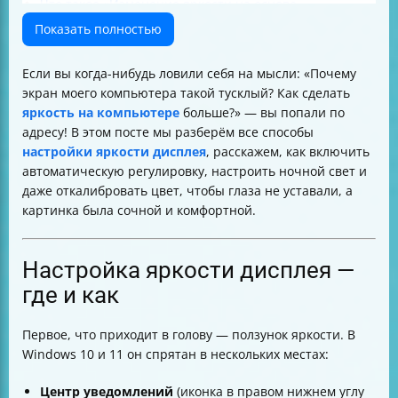
Что такое «Изменение яркости на основе
содержимого» и как это влияет
Показать полностью
Ограничения и особенности настройки яркости на
внешних мониторах
Если вы когда-нибудь ловили себя на мысли: «Почему
Ночной свет — как снизить нагрузку на глаза
экран моего компьютера такой тусклый? Как сделать
вечером
яркость на компьютере
больше?» — вы попали по
Калибровка цвета и профили — зачем это нужно
адресу! В этом посте мы разберём все способы
Управление цветом через панель NVIDIA
настройки яркости дисплея
, расскажем, как включить
Что делать, если ползунок яркости не отображается
автоматическую регулировку, настроить ночной свет и
или не работает
даже откалибровать цвет, чтобы глаза не уставали, а
Советы для здоровья глаз и комфортной работы
картинка была сочной и комфортной.
Итоговая таблица способов настройки яркости
Настройка яркости дисплея —
где и как
Первое, что приходит в голову — ползунок яркости. В
Windows 10 и 11 он спрятан в нескольких местах:
Центр уведомлений
(иконка в правом нижнем углу