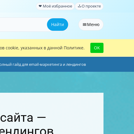
❤ Моё избранное
О проекте
Найти
Меню
в cookie, указанных в данной Политике.
OK
олный гайд для email-маркетинга и лендингов
 сайта —
лендингов