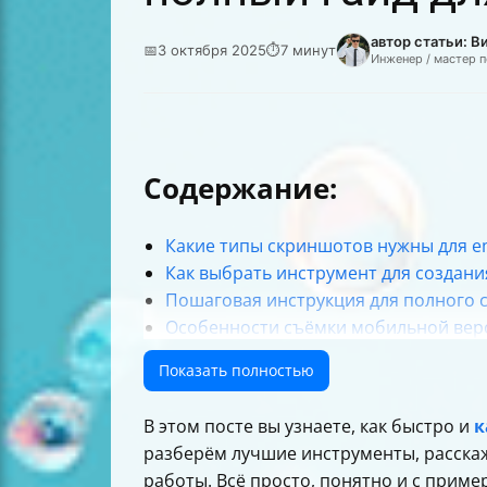
автор статьи: 
📅
3 октября 2025
⏱
7 минут
Инженер / мастер 
Содержание:
Какие типы скриншотов нужны для em
Как выбрать инструмент для создан
Пошаговая инструкция для полного 
Особенности съёмки мобильной вер
Обзор популярных расширений для 
Показать полностью
Функции редактирования после созд
Форматы экспорта и их применение
В этом посте вы узнаете, как быстро и
к
Интеграции и автоматизация
разберём лучшие инструменты, расска
Безопасность и конфиденциальность
работы. Всё просто, понятно и с приме