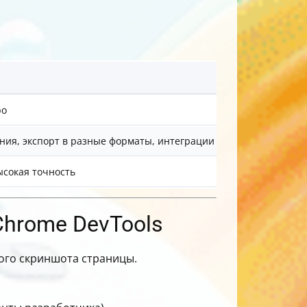
Когда исполь
ро
Для разовых с
ия, экспорт в разные форматы, интеграции
Для регулярно
сокая точность
Для профессио
Chrome DevTools
ого скриншота страницы.