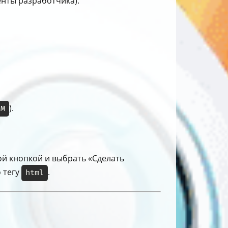
нты разработчика).
).
 M
вой кнопкой и выбрать «Сделать
о тегу
.
html