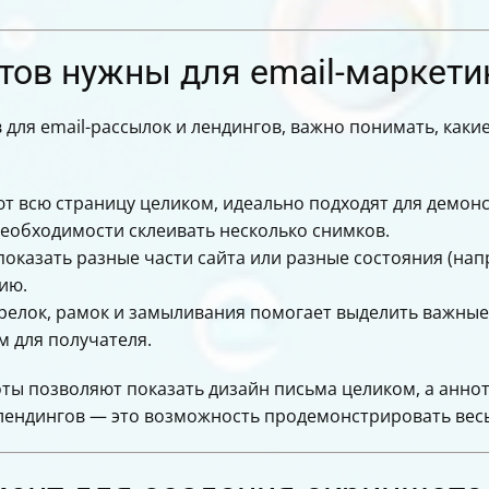
орения процесса
избежать
я пользователей Unisender
тов нужны для email-маркети
я профессионалов
ументов
 для email-рассылок и лендингов, важно понимать, как
т всю страницу целиком, идеально подходят для демонс
необходимости склеивать несколько снимков.
оказать разные части сайта или разные состояния (напр
ию.
трелок, рамок и замыливания помогает выделить важны
 для получателя.
оты позволяют показать дизайн письма целиком, а анн
лендингов — это возможность продемонстрировать весь