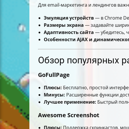
Для email-маркетинга и лендингов важн
Эмуляция устройств
— в Chrome De
Размеры экрана
— задавайте ширин
Адаптивность сайта
— убедитесь, 
Особенности AJAX и динамическо
Обзор популярных р
GoFullPage
Плюсы:
Бесплатно, простой интерфей
Минусы:
Расширенные функции досту
Лучшее применение:
Быстрый полн
Awesome Screenshot
Плюсы:
Поддержка скринкастов, мощ