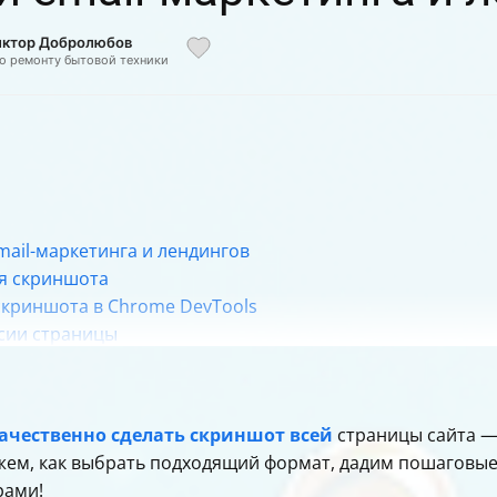
Виктор Добролюбов
по ремонту бытовой техники
ail-маркетинга и лендингов
ия скриншота
скриншота в Chrome DevTools
сии страницы
скриншотов
ания скриншота
ачественно сделать скриншот всей
страницы сайта —
жем, как выбрать подходящий формат, дадим пошаговые
рами!