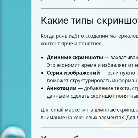
Советы для командной работы и уск
Распространённые ошибки и как их 
Как структурировать руководство дл
Какие типы скриншо
Примеры использования FireShot дл
Таблица сравнения основных инстр
Когда речь идёт о создании материалов
Заключение
контент ярче и понятнее.
Длинные скриншоты
— захватываю
Это экономит время и избавляет от 
Серия изображений
— если нужно п
поможет структурировать информац
Аннотации
— добавление текста, с
данные и сделать скриншот понятным
Для email-маркетинга длинные скринш
внимание на ключевых элементах. Для 