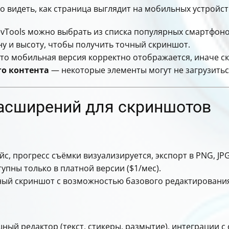
о видеть, как страница выглядит на мобильных устройст
vTools можно выбрать из списка популярных смартфоно
у и высоту, чтобы получить точный скриншот.
что мобильная версия корректно отображается, иначе 
го контента
— некоторые элементы могут не загрузиться
асширений для скриншотов
с, прогресс съёмки визуализируется, экспорт в PNG, JPG
пны только в платной версии ($1/мес).
ый скриншот с возможностью базового редактирования
ный редактор (текст, стикеры, размытие), интеграции 