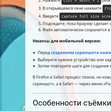
Нажмите
(или
Ctrl + Shift + I
В открывшемся окне нажмите
Ct
Введите
Capture full size scre
Подождите, пока браузер сделает 
Файл автоматически сохранится в
Нюансы для мобильной версии:
Перед
созданием скриншота наж
Выберите нужное устройство или за
Затем повторите шаги для создания 
В Firefox и Safari процесс похож, но к
скриншот», а в Safari — через меню «Р
Особенности съёмки