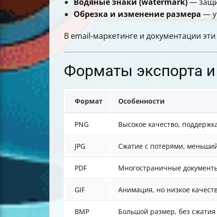
Водяные знаки (watermark)
— защи
Обрезка и изменение размера
— у
В email-маркетинге и документации эт
Форматы экспорта и
Формат
Особенности
PNG
Высокое качество, поддержк
JPG
Сжатие с потерями, меньши
PDF
Многостраничные документы, 
GIF
Анимация, но низкое качест
BMP
Большой размер, без сжатия