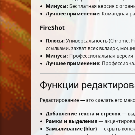
Минусы:
Бесплатная версия с ограни
Лучшее применение:
Командная раб
FireShot
Плюсы:
Универсальность (Chrome, Fir
ссылками, захват всех вкладок, мощн
Минусы:
Профессиональная версия с
Лучшее применение:
Профессионал
Функции редактиров
Редактирование — это сделать его мак
Добавление текста и стрелок
— выд
Рамки и выделения
— акцентирова
Замыливание (blur)
— скрыть конф