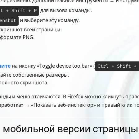
 через меню: Дополнительные инструменты → Инструме
для вызова команды.
rl + Shift + P
и выберите эту команду.
enshot
скриншот всей страницы.
 формате PNG.
мите
на иконку «Toggle device toolbar» (
Ctrl + Shift +
дайте собственные размеры.
полного скриншота.
оманды и меню отличаются. В Firefox можно кликнуть пра
азработка» → «Показать веб-инспектор» и правый клик п
 мобильной версии страницы