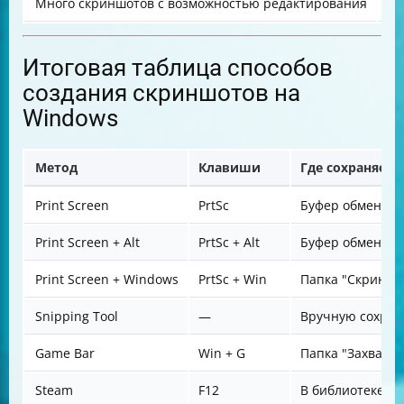
Много скриншотов с возможностью редактирования
Ст
Итоговая таблица способов
создания скриншотов на
Windows
Метод
Клавиши
Где сохраняетс
Print Screen
PrtSc
Буфер обмена
Print Screen + Alt
PrtSc + Alt
Буфер обмена
Print Screen + Windows
PrtSc + Win
Папка "Скриншо
Snipping Tool
—
Вручную сохран
Game Bar
Win + G
Папка "Захваты"
Steam
F12
В библиотеке S