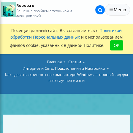
Robob.ru
Меню
Решение проблем с техникой и
электроникой
Посещая данный сайт, Вы соглашаетесь с
Политикой
обработки Персональных данных
и с использованием
файлов cookie, указанных в данной Политике.
OK
Главная
Статьи
Интернет и Сеть: Подключения и Настройки
Как сделать скриншот на компьютере Windows — полный гид для
всех случаев жизни