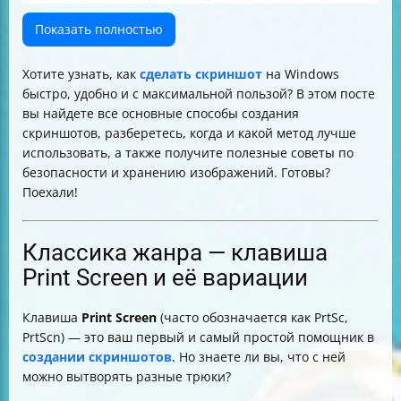
Игровая панель Windows Game Bar — для геймеров и
не только
Показать полностью
Где хранятся скриншоты и как изменить папку по
умолчанию
Хотите узнать, как
сделать скриншот
на Windows
Встроенные способы создания скриншотов в играх
быстро, удобно и с максимальной пользой? В этом посте
Советы по безопасности и приватности при работе
вы найдете все основные способы создания
со скриншотами
скриншотов, разберетесь, когда и какой метод лучше
Сторонние приложения для создания скриншотов —
использовать, а также получите полезные советы по
что выбрать?
безопасности и хранению изображений. Готовы?
Как выбрать лучший способ сделать скриншот
Поехали!
Итоговая таблица способов создания скриншотов на
Windows
Классика жанра — клавиша
Print Screen и её вариации
Клавиша
Print Screen
(часто обозначается как PrtSc,
PrtScn) — это ваш первый и самый простой помощник в
создании скриншотов
. Но знаете ли вы, что с ней
можно вытворять разные трюки?