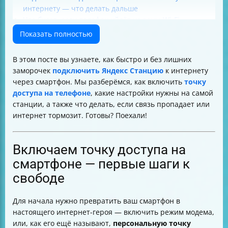
интернету — что делать дальше
Что будет, если телефон уйдёт из зоны Wi-Fi
Минимальные требования к скорости интернета для
Показать полностью
Яндекс Станции
Сколько трафика съедает Яндекс Станция
В этом посте вы узнаете, как быстро и без лишних
Риски и ограничения использования смартфона как
заморочек
подключить Яндекс Станцию
к интернету
модема
через смартфон. Мы разберёмся, как включить
точку
Как повысить надёжность соединения
доступа на телефоне
, какие настройки нужны на самой
Альтернативы мобильному интернету для Яндекс
станции, а также что делать, если связь пропадает или
Станции
интернет тормозит. Готовы? Поехали!
Что делать, если Яндекс Станция не видит сеть или
теряет подключение
Безопасность и защита данных при использовании
Включаем точку доступа на
точки доступа
смартфоне — первые шаги к
Совместимость и требования к устройствам
свободе
Краткая инструкция для подключения Яндекс
Станции к интернету через смартфон
Визуальные материалы для наглядности
Для начала нужно превратить ваш смартфон в
Терминология без запутанности
настоящего интернет-героя — включить режим модема,
или, как его ещё называют,
персональную точку